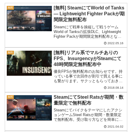
[無料] SteamにてWorld of Tanks
無料
— Lightweight Fighter Packが期
間限定無料配布
Steamにて戦車を操縦して戦うゲーム
World of Tanksの拡張DLC、Lightweight
Fighter Packが期間限定無料配布となっ
ています。ベースゲームのWorld of
2022.05.16
Tanks自体もフリープレイの無料コンテ
ンツです。
[無料]リアル系でマルチありの
無料
FPS、InsurgencyがSteamにて
48時間限定無料配布中
優良FPSが無料配布のお知らせです。持
っている事で次回作が割引で買える事に
も繋がります。サクッともらっておきま
しょう(´･Д･)」Insurgencyが無料配布
2018.08.14
Steamにてマルチ協力プレイありのリア
ル系FPSInsurgencyが48時間...
SteamにてSteel Ratsが期間・数
無料
量限定で無料配布
Steamにてバイクをテーマにしたアクシ
ョンゲームSteel Ratsが期間・数量限定
で無料配布。受け取り方などを簡単に紹
介します。
2021.04.02