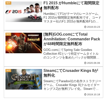
F1 2015 がHumbleにて期間限定
無料
無料配布
HumbleにてF1がテーマのレースゲーム、
F1 2015が期間限定無料配布です。コード
マスター社のF1 2015が無料配布F1の世
界をテーマにした、コードマスター社の
2018.03.23
レースゲームF1 2015がHumble にて無料
配布となっています。配...
[無料]GOG.comにてTotal
無料
Annihilation: Commander Pack
が48時間限定無料配布
GOG.comにてSpring Sale Goodies
Collection #2という特定ゲームタイトル
のコンテンツを集めたパックが期間限定
で無料配布中。受け取り方を紹介してみ
2020.06.06
ます。
SteamにてCrusader Kings IIが
無料
無料化
SteamにてParadox社の名作ストラテジー
ゲーム、Crusader Kings II(クルセイダー
キングス2)が無料プレイ化。Steamでの
表記を見る限り、どうやら永続的に無料
2019.10.18
化されたようです。