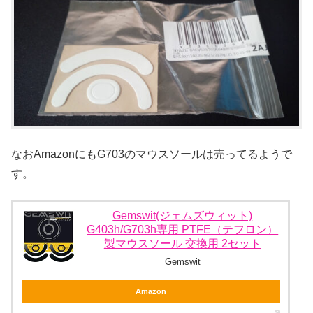
なおAmazonにもG703のマウスソールは売ってるようで
す。
Gemswit(ジェムズウィット)
G403h/G703h専用 PTFE（テフロン）
製マウスソール 交換用 2セット
Gemswit
Amazon