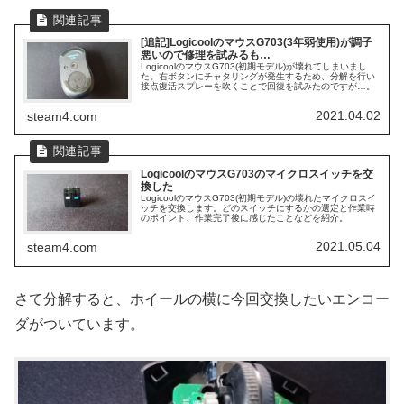
[追記]LogicoolのマウスG703(3年弱使用)が調子
悪いので修理を試みるも…
LogicoolのマウスG703(初期モデル)が壊れてしまいまし
た。右ボタンにチャタリングが発生するため、分解を行い
接点復活スプレーを吹くことで回復を試みたのですが…。
2021.04.02
steam4.com
LogicoolのマウスG703のマイクロスイッチを交
換した
LogicoolのマウスG703(初期モデル)の壊れたマイクロスイ
ッチを交換します。どのスイッチにするかの選定と作業時
のポイント、作業完了後に感じたことなどを紹介。
2021.05.04
steam4.com
さて分解すると、ホイールの横に今回交換したいエンコー
ダがついています。