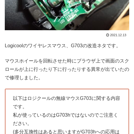
2021.12.13
Logicoolのワイヤレスマウス、G703の改造ネタです。
マウスホイールを回転させた時にブラウザ上で画面のスク
ロールが上に行ったり下に行ったりする異常が出ていたの
で修理しました。
以下はロジクールの無線マウスG703に関する内容
です。
私が使っているのはG703hではないのでご注意く
ださい。
(多分互換性はあると思いますがG703hへの応用は