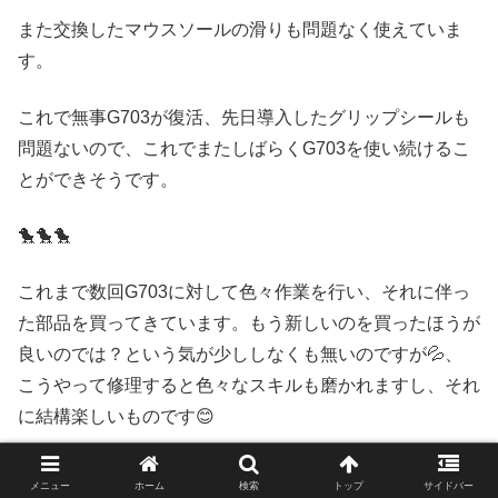
また交換したマウスソールの滑りも問題なく使えていま
す。
これで無事G703が復活、先日導入したグリップシールも
問題ないので、これでまたしばらくG703を使い続けるこ
とができそうです。
🐤🐤🐤
これまで数回G703に対して色々作業を行い、それに伴っ
た部品を買ってきています。もう新しいのを買ったほうが
良いのでは？という気が少ししなくも無いのですが💦、
こうやって修理すると色々なスキルも磨かれますし、それ
に結構楽しいものです😊
また身につけた修理スキルは、もし将来より高級なマウス
メニュー
ホーム
検索
トップ
サイドバー