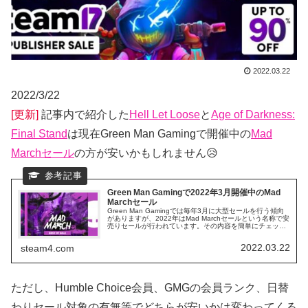
2022.03.22
2022/3/22
[更新]
記事内で紹介した
Hell Let Loose
と
Age of Darkness:
Final Stand
は現在Green Man Gamingで開催中の
Mad
Marchセール
の方が安いかもしれません😥
Green Man Gamingで2022年3月開催中のMad
Marchセール
Green Man Gamingでは毎年3月に大型セールを行う傾向
がありますが、2022年はMad Marchセールという名称で安
売りセールが行われています。その内容を簡単にチェック
してみます。
2022.03.22
steam4.com
ただし、Humble Choice会員、GMGの会員ランク、日替
わりセール対象の有無等でどちらが安いかは変わってくる