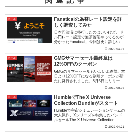
関連記事
Fanaticalの為替レート設定を詳
セール
しく調査してみた
日本円決済に移行したのはいいけど、ド
ル円レート設定で無茶苦茶やってるのが
分かったFanatical。今回は更に詳しい調
査をしてみましたのでその結果を報告し
2020.04.07
ます。
GMGサマーセール最終章は
セール
12%OFFのクーポン
GMGのサマーセールもいよいよ終盤。本
日より12%OFFになる割引クーポンが新
たに発行されました。8月6日にリリース
されるAge of Wonders: Planetfallもクー
2019.08.03
ポン追加割引の対象のようです。
HumbleでThe X Universe
セール
Collection Bundleがスタート
Humbleで宇宙シミュレーションゲームの
大人気作、Xシリーズを特集したバンド
ルセールThe X Universe Collection
Bundleがスタート。シリーズ最新のX4と
2022.04.21
そのDLCも対象になっているお買い得な