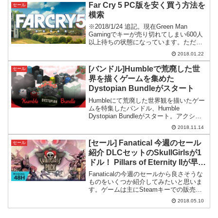
バンドルです。
Far Cry 5 PC版を安く買う方法を
セール
模索
※2018/1/24 追記。現在Green Man
Gamingでキーが売り切れてしまい600人
以上待ちの状態になっています。ただ割
引セール期間自体は延長になっているの
2018.01.22
で、希望者リストに登録して順番待ちし
ておくかサイトをこまめにチェックし
[バンドル]Humbleで荒廃した世
セール
て...
界を描くゲームを集めた
Dystopian Bundleがスタート
Humbleにて荒廃した世界観を描いたゲー
ムを特集したバンドル、Humble
Dystopian Bundleがスタート。アクショ
ンゲームあり、名作アドベンチャーあ
2018.11.14
り、ホラー系ありと幅広いタイプが含ま
れています。
[セール] Fanatical 今週のセール
セール
紹介 DLCセットのSkullGirlsが1
ドル！ Pillars of Eternity IIが早く
も22%OFFなどなど
Fanaticalの今週のセールから良さそうな
ものをいくつか紹介してみたいと思いま
す。ゲームは主にSteamキーでの販売で
すが、一部異なります。リリースされた
2018.05.10
ばかりのPillars of Eternity II: Deadfireが
22%O...