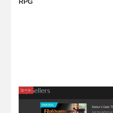
RPG
セール