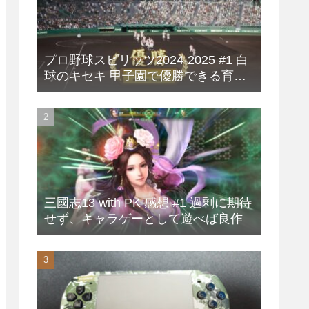
プロ野球スピリッツ2024-2025 #1 白
球のキセキ 甲子園で優勝できる育成
方法
三國志13 with PK 感想 #1 過剰に期待
せず、キャラゲーとして遊べば良作