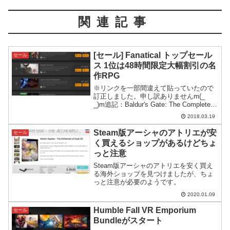
関連記事
[セール] Fanatical トップセール
セール
ス 1位は48時間限定大幅割引の名
作RPG
※リンクを一部間違えて貼っていたので
訂正しました。申し訳ありませんm(_
_)m追記：Baldur's Gate: The Complete
Sagaは販売予定本数に達したので、終了
2018.03.19
時間前にセール終了となったようです。
スプリングセールが好評...
Steam版アーシャのアトリエが安
セール
く買えるショップがあるけどちょ
っと注意
Steam版アーシャのアトリエを安く買え
る海外ショップを見つけましたが、ちょ
っと注意が必要のようです。
2020.01.09
Humble Fall VR Emporium
セール
Bundleがスタート