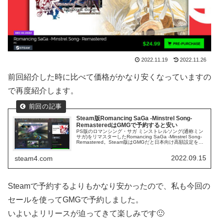
2022.11.19
2022.11.26
前回紹介した時に比べて価格がかなり安くなっていますの
で再度紹介します。
Steam版Romancing SaGa -Minstrel Song-
RemasteredはGMGで予約すると安い
PS版のロマンシング・サガ ミンストレルソング(通称ミン
サガ)をリマスターしたRomancing SaGa -Minstrel Song-
Remastered。Steam版はGMGだと日本向け高額設定を避
けて安く購入できます。
2022.09.15
steam4.com
Steamで予約するよりもかなり安かったので、私も今回の
セールを使ってGMGで予約しました。
いよいよリリースが迫ってきて楽しみです🙂