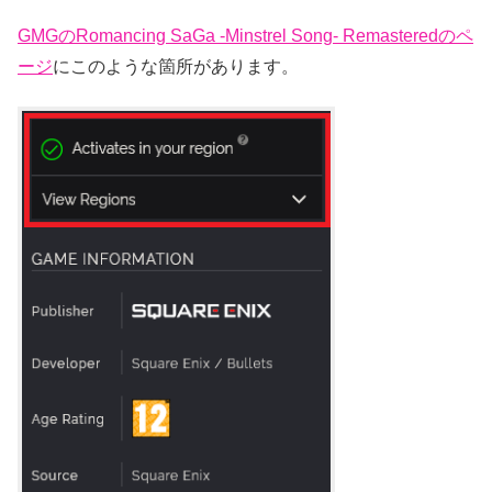
GMGのRomancing SaGa -Minstrel Song- Remasteredのペ
ージ
にこのような箇所があります。