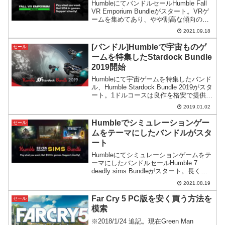
HumbleにてバンドルセールHumble Fall
VR Emporium Bundleがスタート。VRゲ
ームを集めてあり、やや割高な傾向のあ
るVRゲームソフトをまとめて安く手に入
2021.09.18
れるチャンスとなっています。
[バンドル]Humbleで宇宙ものゲ
セール
ームを特集したStardock Bundle
2019開始
Humbleにて宇宙ゲームを特集したバンド
ル、Humble Stardock Bundle 2019がスタ
ート。1ドルコースは良作を格安で提供。
最上位コースは平均額コースのゲームを
2019.01.02
補強するコンテンツという構成です。
Humbleでシミュレーションゲー
セール
ムをテーマにしたバンドルがスタ
ート
Humbleにてシミュレーションゲームをテ
ーマにしたバンドルセールHumble 7
deadly sims Bundleがスタート。長く遊
べるゲーム性もあってお買い得な構成に
2021.08.19
なっています。
Far Cry 5 PC版を安く買う方法を
セール
模索
※2018/1/24 追記。現在Green Man