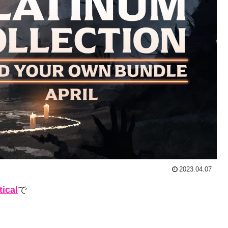
2023.04.07
tical
で