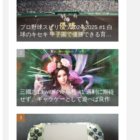
プロ野球スピリッツ2024-2025 #1 白
球のキセキ 甲子園で優勝できる育成
方法
三國志13 with PK 感想 #1 過剰に期待
せず、キャラゲーとして遊べば良作