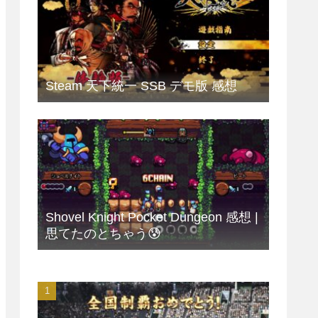
Steam 天下統一 SSB デモ版 感想
Shovel Knight Pocket Dungeon 感想 |
思てたのとちゃう😰