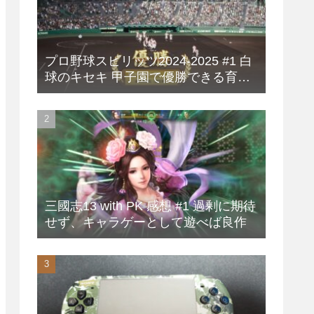
プロ野球スピリッツ2024-2025 #1 白
球のキセキ 甲子園で優勝できる育成
方法
三國志13 with PK 感想 #1 過剰に期待
せず、キャラゲーとして遊べば良作