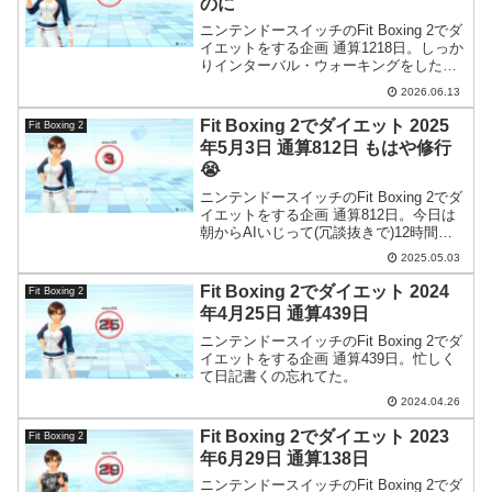
のに
ニンテンドースイッチのFit Boxing 2でダ
イエットをする企画 通算1218日。しっか
りインターバル・ウォーキングをしたん
ですが、Amazfitの装着が甘かったのかち
2026.06.13
ゃんと計測されておらず…。
Fit Boxing 2でダイエット 2025
Fit Boxing 2
年5月3日 通算812日 もはや修行
😭
ニンテンドースイッチのFit Boxing 2でダ
イエットをする企画 通算812日。今日は
朝からAIいじって(冗談抜きで)12時間も
作業してました。もはや修行レベル。
2025.05.03
Fit Boxing 2でダイエット 2024
Fit Boxing 2
年4月25日 通算439日
ニンテンドースイッチのFit Boxing 2でダ
イエットをする企画 通算439日。忙しく
て日記書くの忘れてた。
2024.04.26
Fit Boxing 2でダイエット 2023
Fit Boxing 2
年6月29日 通算138日
ニンテンドースイッチのFit Boxing 2でダ