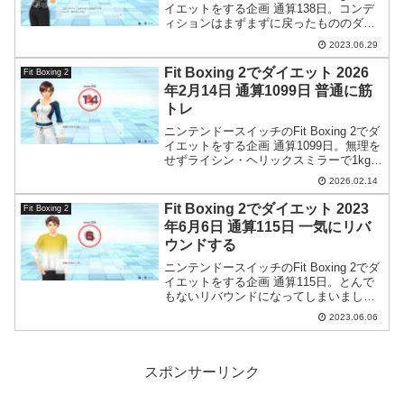
イエットをする企画 通算138日。コンデ
ィションはまずまずに戻ったもののダイ
エットは停滞気味です。
2023.06.29
Fit Boxing 2でダイエット 2026
Fit Boxing 2
年2月14日 通算1099日 普通に筋
トレ
ニンテンドースイッチのFit Boxing 2でダ
イエットをする企画 通算1099日。無理を
せずライシン・ヘリックスミラーで1kg挙
上重量を上げておきました。
2026.02.14
Fit Boxing 2でダイエット 2023
Fit Boxing 2
年6月6日 通算115日 一気にリバ
ウンドする
ニンテンドースイッチのFit Boxing 2でダ
イエットをする企画 通算115日。とんで
もないリバウンドになってしまいまし
た。解せぬ…。
2023.06.06
スポンサーリンク