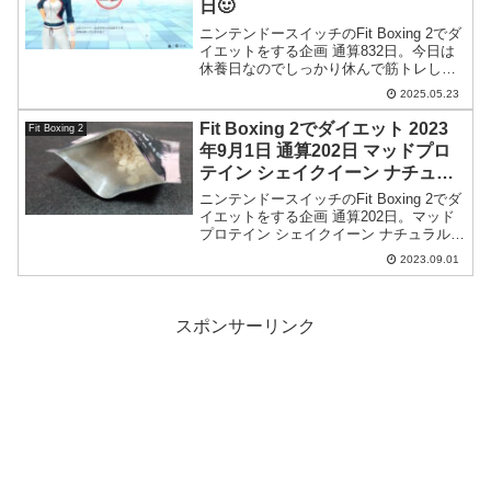
日🙂
ニンテンドースイッチのFit Boxing 2でダ
イエットをする企画 通算832日。今日は
休養日なのでしっかり休んで筋トレしま
した。
2025.05.23
Fit Boxing 2でダイエット 2023
Fit Boxing 2
年9月1日 通算202日 マッドプロ
テイン シェイクイーン ナチュラ
ルストロベリー味
ニンテンドースイッチのFit Boxing 2でダ
イエットをする企画 通算202日。マッド
プロテイン シェイクイーン ナチュラルス
トロベリー味を飲んでみました。先日の
2023.09.01
バナナ味同様、なんと今回も苺の果肉入
りです。高級感あるプロテインですね。
スポンサーリンク