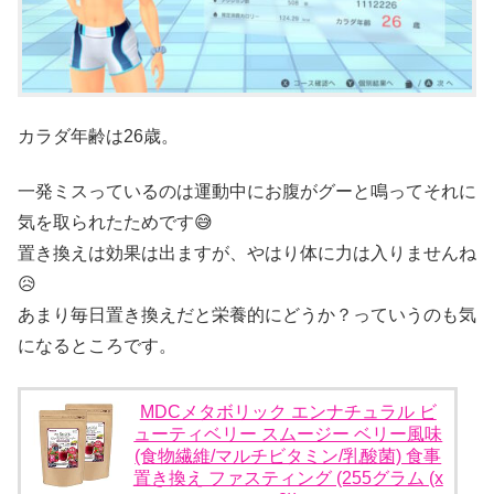
カラダ年齢は26歳。
一発ミスっているのは運動中にお腹がグーと鳴ってそれに
気を取られたためです😅
置き換えは効果は出ますが、やはり体に力は入りませんね
😥
あまり毎日置き換えだと栄養的にどうか？っていうのも気
になるところです。
MDCメタボリック エンナチュラル ビ
ューティベリー スムージー ベリー風味
(食物繊維/マルチビタミン/乳酸菌) 食事
置き換え ファスティング (255グラム (x