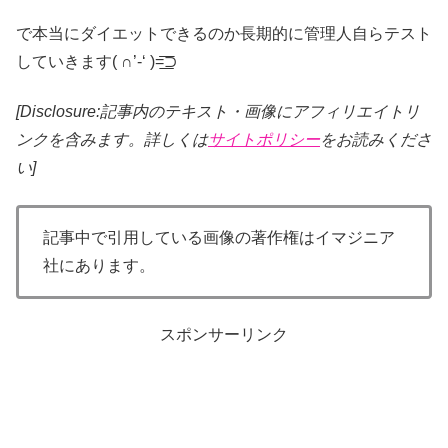
で本当にダイエットできるのか長期的に管理人自らテスト
していきます( ∩’-‘ )=͟͟͞͞⊃
[Disclosure:記事内のテキスト・画像
にアフィリエイトリ
ンクを含みます。詳しくは
サイトポリシー
をお読みくださ
い]
記事中で引用している画像の著作権はイマジニア
社にあります。
スポンサーリンク