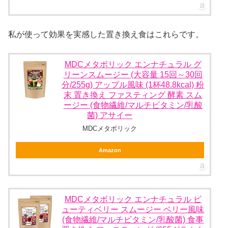
私が使って効果を実感した置き換え食はこれらです。
MDCメタボリック エンナチュラル グ
リーンスムージー (大容量 15回～30回
分/255g) アップル風味 (1杯48.8kcal) 粉
末 置き換え ファスティング 酵素 スム
ージー (食物繊維/マルチビタミン/乳酸
菌) アサイー
MDCメタボリック
Amazon
MDCメタボリック エンナチュラル ビ
ューティベリー スムージー ベリー風味
(食物繊維/マルチビタミン/乳酸菌) 食事