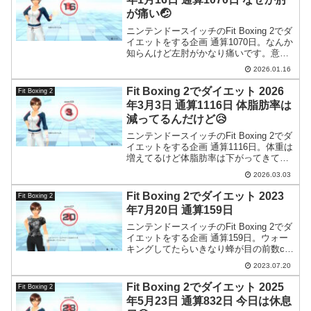
が痛い🤕
ニンテンドースイッチのFit Boxing 2でダ
イエットをする企画 通算1070日。なんか
知らんけど左肘がかなり痛いです。意味
が分かりません。老化でしょうか。困っ
2026.01.16
たもんです。
Fit Boxing 2でダイエット 2026
Fit Boxing 2
年3月3日 通算1116日 体脂肪率は
減ってるんだけど😥
ニンテンドースイッチのFit Boxing 2でダ
イエットをする企画 通算1116日。体重は
増えてるけど体脂肪率は下がってきてい
るという不思議。
2026.03.03
Fit Boxing 2でダイエット 2023
Fit Boxing 2
年7月20日 通算159日
ニンテンドースイッチのFit Boxing 2でダ
イエットをする企画 通算159日。ウォー
キングしてたらいきなり蜂が目の前数cm
の場所に出てきて…。
2023.07.20
Fit Boxing 2でダイエット 2025
Fit Boxing 2
年5月23日 通算832日 今日は休息