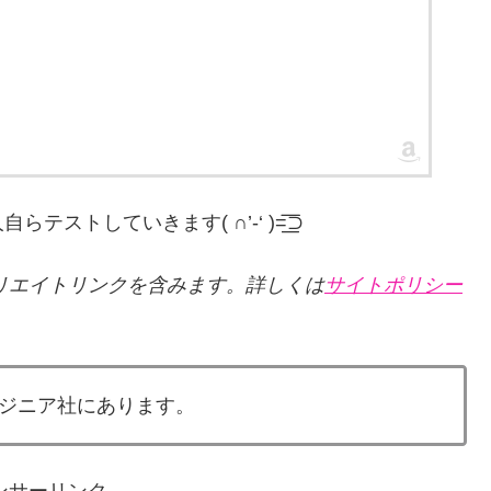
していきます( ∩’-‘ )=͟͟͞͞⊃
リエイトリンクを含みます。詳しくは
サイトポリシー
ジニア社にあります。