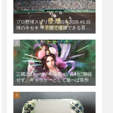
プロ野球スピリッツ2024-2025 #1 白
球のキセキ 甲子園で優勝できる育成
方法
三國志13 with PK 感想 #1 過剰に期待
せず、キャラゲーとして遊べば良作