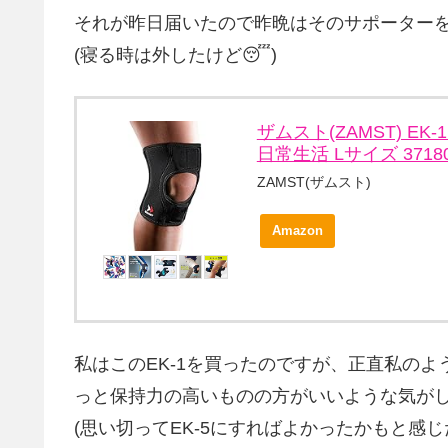
それが昨日届いたので昨晩はそのサポーター
(寝る時は外したけど😴)
ザムスト(ZAMST) E
日常生活 Lサイズ 3718
ZAMST(ザムスト)
Amazon
私はこのEK-1を買ったのですが、正直私の
っと保持力の高いものの方がいいような気が
(思い切ってEK-5にすればよかったかもと感じた