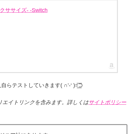
エクササイズ- -Switch
していきます( ∩’-‘ )=͟͟͞͞⊃
リエイトリンクを含みます。詳しくは
サイトポリシー