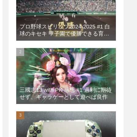
プロ野球スピリッツ2024-2025 #1 白
球のキセキ 甲子園で優勝できる育成
方法
三國志13 with PK 感想 #1 過剰に期待
せず、キャラゲーとして遊べば良作