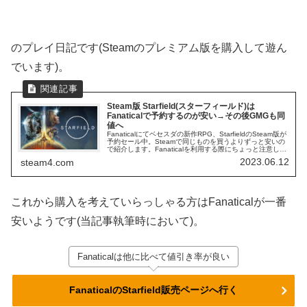
のプレイ日記です(Steamのプレミアム版を購入して遊ん
でいます)。
Steam版 Starfield(スターフィールド)は
Fanaticalで予約するのが安い→その後GMGも同
値へ
Fanaticalにてベセスダの新作RPG、StarfieldのSteam版が
予約セール中。Steamで同じものを買うよりずっと安いの
で紹介します。Fanaticalを利用する際にちょっと注意した
い点にも触れます。
2023.06.12
steam4.com
これから購入を考えていらっしゃる方はFanaticalが一番
安いようです(当記事執筆時において)。
Fanaticalは他に比べて値引き率が良い
FanaticalのStarfield販売ページへ行く