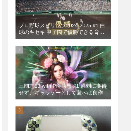
プロ野球スピリッツ2024-2025 #1 白
球のキセキ 甲子園で優勝できる育成
方法
三國志13 with PK 感想 #1 過剰に期待
せず、キャラゲーとして遊べば良作