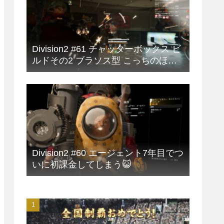
Division2 #61 チャッターボックス ビ
ルドその2 ブラソス型 こっちのほう
が安定して強い🙂
Division2 #60 エージェント7年目でつ
いに初課金してしまう😺