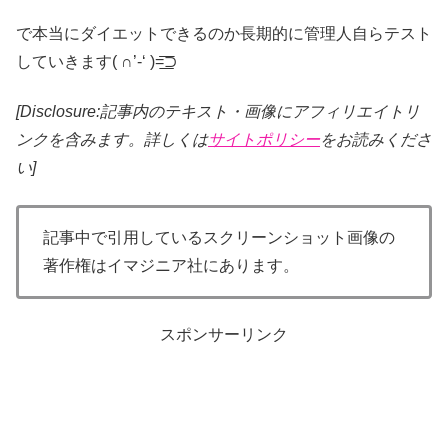
で本当にダイエットできるのか長期的に管理人自らテスト
していきます( ∩’-‘ )=͟͟͞͞⊃
[Disclosure:記事内のテキスト・画像
にアフィリエイトリ
ンクを含みます。詳しくは
サイトポリシー
をお読みくださ
い]
記事中で引用しているスクリーンショット画像の
著作権はイマジニア社にあります。
スポンサーリンク