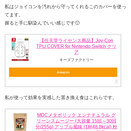
私はジョイコンを汚れから守ってくれるこのカバーを使っ
てます。
握ると手に馴染んでいい感じです🙂
【任天堂ライセンス商品】Joy-Con
TPU COVER for Nintendo Switch クリ
ア
キーズファクトリー
Amazon
私が使って効果を実感した置き換え食はこれらです。
MDCメタボリック エンナチュラル グ
リーンスムージー (大容量 15回～30回
分/255g) アップル風味 (1杯48.8kcal) 粉