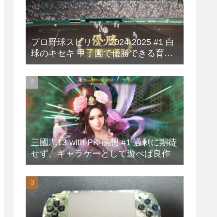
プロ野球スピリッツ2024-2025 #1 白
球のキセキ 甲子園で優勝できる育成
方法
三國志13 with PK 感想 #1 過剰に期待
せず、キャラゲーとして遊べば良作