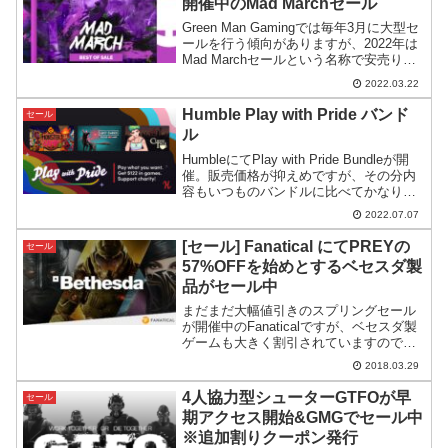
開催中のMad Marchセール
Green Man Gamingでは毎年3月に大型セ
ールを行う傾向がありますが、2022年は
Mad Marchセールという名称で安売りセ
ールが行われています。その内容を簡単
2022.03.22
にチェックしてみます。
Humble Play with Pride バンド
セール
ル
HumbleにてPlay with Pride Bundleが開
催。販売価格が抑えめですが、その分内
容もいつものバンドルに比べてかなり控
えめになっています。
2022.07.07
[セール] Fanatical にてPREYの
セール
57%OFFを始めとするベセスダ製
品がセール中
まだまだ大幅値引きのスプリングセール
が開催中のFanaticalですが、ベセスダ製
ゲームも大きく割引されていますので紹
介してみます。新展開も噂されている
2018.03.29
PREYが57%OFFをはじめ、名作揃いの
ベセスダゲームが安くなっています。
4人協力型シューターGTFOが早
セール
Fanati...
期アクセス開始&GMGでセール中
※追加割りクーポン発行