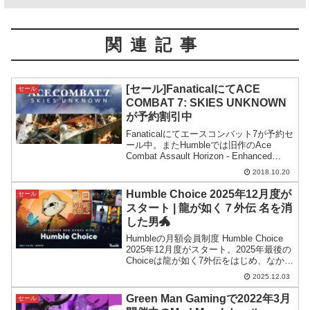
関連記事
[セール]FanaticalにてACE
セール
COMBAT 7: SKIES UNKNOWN
が予約割引中
Fanaticalにてエースコンバット7が予約セ
ール中。またHumbleでは旧作のAce
Combat Assault Horizon - Enhanced
Editionが期間限定75%OFFとなっていま
2018.10.20
す。
Humble Choice 2025年12月度が
セール
スタート | 龍が如く７外伝 名を消
した男🐲
Humbleの月額会員制度 Humble Choice
2025年12月度がスタート。2025年最後の
Choiceは龍が如く7外伝をはじめ、なかな
か良い内容になっています。
2025.12.03
Green Man Gamingで2022年3月
セール