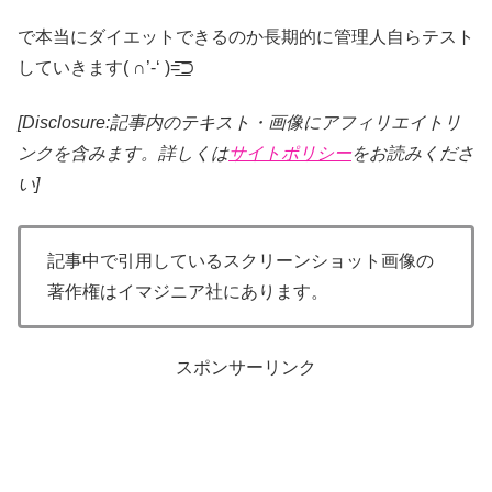
で本当にダイエットできるのか長期的に管理人自らテスト
していきます( ∩’-‘ )=͟͟͞͞⊃
[Disclosure:記事内のテキスト・画像
にアフィリエイトリ
ンクを含みます。詳しくは
サイトポリシー
をお読みくださ
い]
記事中で引用しているスクリーンショット画像の
著作権はイマジニア社にあります。
スポンサーリンク