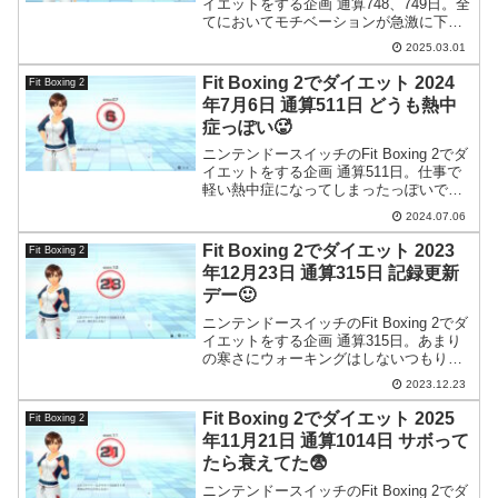
イエットをする企画 通算748、749日。全
てにおいてモチベーションが急激に下が
りそして少し回復した2日間
2025.03.01
Fit Boxing 2でダイエット 2024
Fit Boxing 2
年7月6日 通算511日 どうも熱中
症っぽい🥵
ニンテンドースイッチのFit Boxing 2でダ
イエットをする企画 通算511日。仕事で
軽い熱中症になってしまったっぽいで
す。
2024.07.06
Fit Boxing 2でダイエット 2023
Fit Boxing 2
年12月23日 通算315日 記録更新
デー🙂
ニンテンドースイッチのFit Boxing 2でダ
イエットをする企画 通算315日。あまり
の寒さにウォーキングはしないつもり
が、犬から散歩に連れて行ってやろうと
2023.12.23
言われたので普段の1.5倍歩くことに…。
Fit Boxing 2でダイエット 2025
Fit Boxing 2
年11月21日 通算1014日 サボって
たら衰えてた😨
ニンテンドースイッチのFit Boxing 2でダ