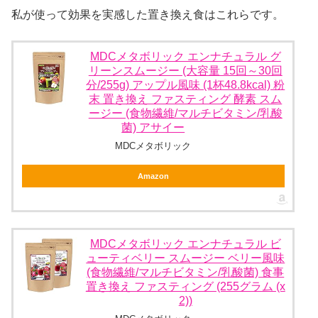
私が使って効果を実感した置き換え食はこれらです。
MDCメタボリック エンナチュラル グ
リーンスムージー (大容量 15回～30回
分/255g) アップル風味 (1杯48.8kcal) 粉
末 置き換え ファスティング 酵素 スム
ージー (食物繊維/マルチビタミン/乳酸
菌) アサイー
MDCメタボリック
Amazon
MDCメタボリック エンナチュラル ビ
ューティベリー スムージー ベリー風味
(食物繊維/マルチビタミン/乳酸菌) 食事
置き換え ファスティング (255グラム (x
2))