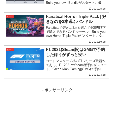
Build your own Bundleがスタート。最大
90%OFFになります。
2020.05.26
Fanatical Horror Triple Pack | 好
セール
きなのを3本選ぶバンドル
Fanaticalで好きな3本を選んで500円以下
で購入できるバンドルセール、Build your
own Horror Triple Packがスタート。タイ
トルにHorrorと付いていますがホラー以
2022.10.28
外のゲームも含まれています。
F1 2021(Steam版)はGMGで予約
セール
したほうがずっと安い
コードマスターズ社のF1シリーズ最新作
である、F1 2021のSteam版予約がスター
ト。Green Man Gaming(GMG)で予約す
るとSteamより遥かに安く予約購入でき
2021.04.18
ます。
スポンサーリンク