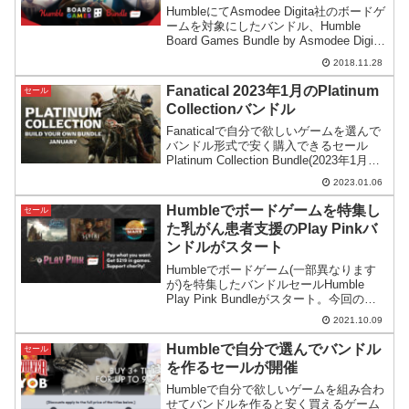
HumbleにてAsmodee Digita社のボードゲ
ームを対象にしたバンドル、Humble
Board Games Bundle by Asmodee Digita
がスタート。卓上ゲームやTRPGのデジ
2018.11.28
タル化で長く楽しめそうな内容です。
Fanatical 2023年1月のPlatinum
セール
Collectionバンドル
Fanaticalで自分で欲しいゲームを選んで
バンドル形式で安く購入できるセール
Platinum Collection Bundle(2023年1月度)
がスタート。The Elder Scrolls Online:
2023.01.06
Morrowindの日本での取り扱いがどうなの
か気になります。
Humbleでボードゲームを特集し
セール
た乳がん患者支援のPlay Pinkバ
ンドルがスタート
Humbleでボードゲーム(一部異なります
が)を特集したバンドルセールHumble
Play Pink Bundleがスタート。今回のバ
ンドル収益はピンクリボンキャンペーン
2021.10.09
の一環として乳がん患者支援目的に使わ
れるようです。
Humbleで自分で選んでバンドル
セール
を作るセールが開催
Humbleで自分で欲しいゲームを組み合わ
せてバンドルを作ると安く買えるゲーム