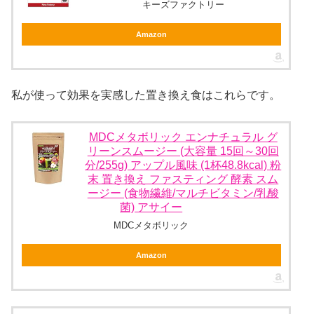
キーズファクトリー
Amazon
私が使って効果を実感した置き換え食はこれらです。
MDCメタボリック エンナチュラル グ
リーンスムージー (大容量 15回～30回
分/255g) アップル風味 (1杯48.8kcal) 粉
末 置き換え ファスティング 酵素 スム
ージー (食物繊維/マルチビタミン/乳酸
菌) アサイー
MDCメタボリック
Amazon