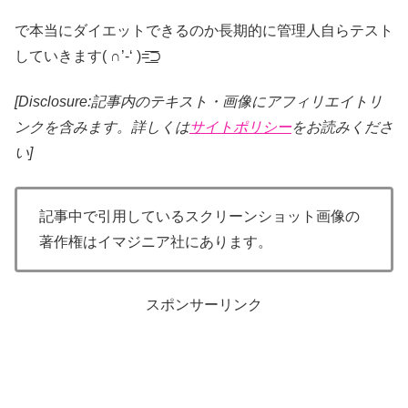
で本当にダイエットできるのか長期的に管理人自らテスト
していきます( ∩’-‘ )=͟͟͞͞⊃
[Disclosure:記事内のテキスト・画像
にアフィリエイトリ
ンクを含みます。詳しくは
サイトポリシー
をお読みくださ
い]
記事中で引用しているスクリーンショット画像の
著作権はイマジニア社にあります。
スポンサーリンク