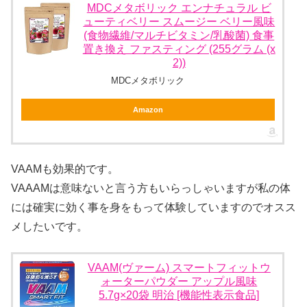
MDCメタボリック エンナチュラル ビ
ューティベリー スムージー ベリー風味
(食物繊維/マルチビタミン/乳酸菌) 食事
置き換え ファスティング (255グラム (x
2))
MDCメタボリック
Amazon
VAAMも効果的です。
VAAAMは意味ないと言う方もいらっしゃいますが私の体
には確実に効く事を身をもって体験していますのでオスス
メしたいです。
VAAM(ヴァーム) スマートフィットウ
ォーターパウダー アップル風味
5.7g×20袋 明治 [機能性表示食品]