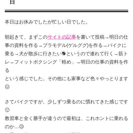
日
本日はお休みでしたが忙しい日でした。
朝起きて、まずこの
サイトの記事
を書いて投稿→明日の仕
事の資料を作る→プラモデル(ゲルググ)を作る→バイクに
乗る→犬が散歩に行きたい🐕️というので連れて行く→筋ト
レ→フィットボクシング「軽め」→明日の仕事の資料を作
る
という感じでした。その他にも家事など色々やっとります
😑
さてバイクですが、少しずつ乗るのに慣れてきた感じです
🙂
教習車と全く勝手が違うので最初は、これホントに乗れる
のか…😥