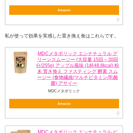
Amazon
私が使って効果を実感した置き換え食はこれらです。
MDCメタボリック エンナチュラル グ
リーンスムージー (大容量 15回～30回
分/255g) アップル風味 (1杯48.8kcal) 粉
末 置き換え ファスティング 酵素 スム
ージー (食物繊維/マルチビタミン/乳酸
菌) アサイー
MDCメタボリック
Amazon
MDCメタボリック エンナチュラル ビ