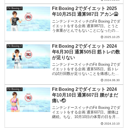
ヤッター！
Fit Boxing 2でダイエット 2025
Fit Boxing 2
年10月25日 通算987日 アカン🤮
ニンテンドースイッチのFit Boxing 2でダ
イエットをする企画 通算987日。とうと
う体重がとんでもないことになったので
トレーニングと生活を見直すことになり
2025.10.25
ました。
Fit Boxing 2でダイエット 2024
Fit Boxing 2
年6月30日 通算505日 筋トレの数
が足りない
ニンテンドースイッチのFit Boxing 2でダ
イエットをする企画 通算505日。筋トレ
の試行回数が足りないことを痛感した
日。
2024.06.30
Fit Boxing 2でダイエット 2024
Fit Boxing 2
年10月10日 通算607日 腰がまだ
痛い🤕
ニンテンドースイッチのFit Boxing 2でダ
イエットをする企画 通算607日。腰痛は
継続。ちな、10月10日の体育の日を月曜
に移してスポーツの日としたことに未だ
2024.10.10
に納得が行ってません。