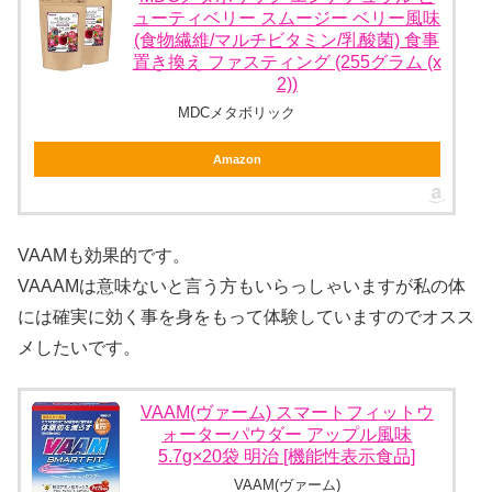
ューティベリー スムージー ベリー風味
(食物繊維/マルチビタミン/乳酸菌) 食事
置き換え ファスティング (255グラム (x
2))
MDCメタボリック
Amazon
VAAMも効果的です。
VAAAMは意味ないと言う方もいらっしゃいますが私の体
には確実に効く事を身をもって体験していますのでオスス
メしたいです。
VAAM(ヴァーム) スマートフィットウ
ォーターパウダー アップル風味
5.7g×20袋 明治 [機能性表示食品]
VAAM(ヴァーム)