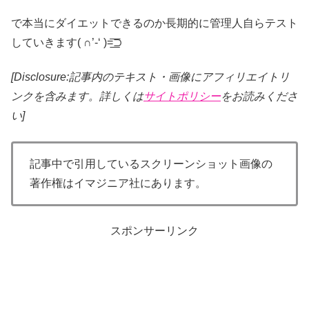
で本当にダイエットできるのか長期的に管理人自らテスト
していきます( ∩’-‘ )=͟͟͞͞⊃
[Disclosure:記事内のテキスト・画像
にアフィリエイトリ
ンクを含みます。詳しくは
サイトポリシー
をお読みくださ
い]
記事中で引用しているスクリーンショット画像の
著作権はイマジニア社にあります。
スポンサーリンク