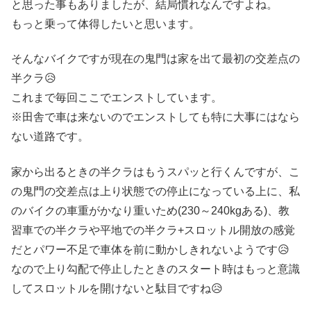
と思った事もありましたが、結局慣れなんですよね。
もっと乗って体得したいと思います。
そんなバイクですが現在の鬼門は家を出て最初の交差点の
半クラ😥
これまで毎回ここでエンストしています。
※田舎で車は来ないのでエンストしても特に大事にはなら
ない道路です。
家から出るときの半クラはもうスパッと行くんですが、こ
の鬼門の交差点は上り状態での停止になっている上に、私
のバイクの車重がかなり重いため(230～240kgある)、教
習車での半クラや平地での半クラ+スロットル開放の感覚
だとパワー不足で車体を前に動かしきれないようです😥
なので上り勾配で停止したときのスタート時はもっと意識
してスロットルを開けないと駄目ですね😥