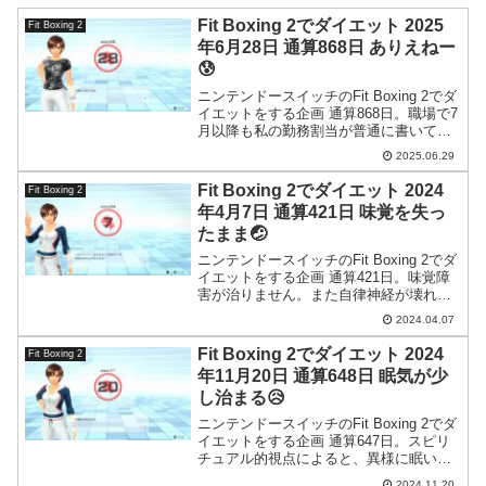
Fit Boxing 2でダイエット 2025
Fit Boxing 2
年6月28日 通算868日 ありえねー
😰
ニンテンドースイッチのFit Boxing 2でダ
イエットをする企画 通算868日。職場で7
月以降も私の勤務割当が普通に書いてあ
りました。ありえねー。
2025.06.29
Fit Boxing 2でダイエット 2024
Fit Boxing 2
年4月7日 通算421日 味覚を失っ
たまま🤕
ニンテンドースイッチのFit Boxing 2でダ
イエットをする企画 通算421日。味覚障
害が治りません。また自律神経が壊れて
いるんじゃないか疑惑が…。
2024.04.07
Fit Boxing 2でダイエット 2024
Fit Boxing 2
年11月20日 通算648日 眠気が少
し治まる😥
ニンテンドースイッチのFit Boxing 2でダ
イエットをする企画 通算647日。スピリ
チュアル的視点によると、異様に眠いと
きは宝くじがあたる前兆だそうですよ。
2024.11.20