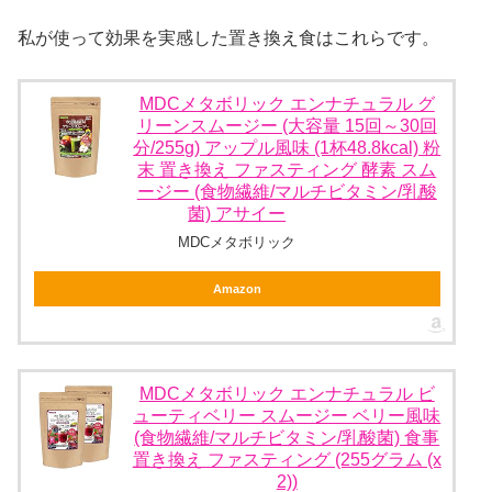
私が使って効果を実感した置き換え食はこれらです。
MDCメタボリック エンナチュラル グ
リーンスムージー (大容量 15回～30回
分/255g) アップル風味 (1杯48.8kcal) 粉
末 置き換え ファスティング 酵素 スム
ージー (食物繊維/マルチビタミン/乳酸
菌) アサイー
MDCメタボリック
Amazon
MDCメタボリック エンナチュラル ビ
ューティベリー スムージー ベリー風味
(食物繊維/マルチビタミン/乳酸菌) 食事
置き換え ファスティング (255グラム (x
2))