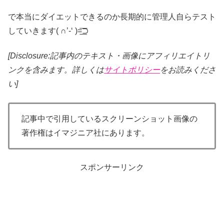
で本当にダイエットできるのか長期的に管理人自らテスト
していきます( ∩’-‘ )=͟͟͞͞⊃
[Disclosure:記事内のテキスト・画像
にアフィリエイトリ
ンクを含みます。詳しくは
サイトポリシー
をお読みくださ
い]
記事中で引用しているスクリーンショット画像の
著作権はイマジニア社にあります。
スポンサーリンク