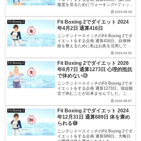
復度を見るためにウォーキング+フィット
ボクシングをやっておきました。
2023.09.29
Fit Boxing 2でダイエット 2024
Fit Boxing 2
年4月2日 通算416日
ニンテンドースイッチのFit Boxing 2でダ
イエットをする企画 通算416日。自律神
経を整えるために私はお灸を活用してい
ます。
2024.04.02
Fit Boxing 2でダイエット 2026
Fit Boxing 2
年8月7日 通算1273日 心理的抵抗
で休めない😥
ニンテンドースイッチのFit Boxing 2でダ
イエットをする企画 通算1273日。強迫観
念で休むことが出来ませんでした。これ
は思ったより根深い問題なのかもしれま
2026.08.07
せん。
Fit Boxing 2でダイエット 2024
Fit Boxing 2
年12月31日 通算689日 体を褒め
られる😅
ニンテンドースイッチのFit Boxing 2でダ
イエットをする企画 通算689日。大晦日