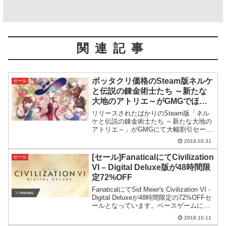
関連記事
ボッタクリ価格のSteam版ネルケ
セール
と伝説の錬金術士たち ～新たな
大地のアトリエ～がGMGでほぼ
半額
リリースされたばかりのSteam版「ネル
ケと伝説の錬金術士たち ～新たな大地の
アトリエ～」がGMGにて大幅割引セール
中。Steam定価のおよそ半額近い価格で
2019.03.31
購入可能となっています。
[セール]FanaticalにてCivilization
セール
VI – Digital Deluxe版が48時間限
定72%OFF
FanaticalにてSid Meier's Civilization VI -
Digital Deluxeが48時間限定の72%OFFセ
ールとなっています。ベースゲームに加
えて6つのDLCとサントラをセットにした
2018.10.11
バージョンです。