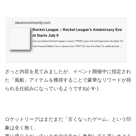
steamcommunity.com
Rocket League :: Rocket League’s Anniversary Eve
nt Starts July 9
Can you believe Rocket League is nearly THREE years old and Supersonic Acrobatic Ro
cket-Powered Battle-Cars is about to turn TEN? Oh, how time flies! To celebrate both mil
estones, we’re throwing an in-game birthday bash Event and you’re all invited! Our Anniv
ersary Event will run from July 9 to July 23 (timing details below) and will work a bit diffe
rently than our previous in-game Events.
ざっと内容を見てみましたが、イベント開催中に指定され
た「風船」アイテムを獲得することで豪華なリワードが得
られる仕組みになっているようですね(･∀･)
ロケットリーグはまだまだ「古くなったゲーム」という印
象は全く無く、