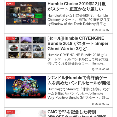
Humble Choice 2019年12月度
セール
がスタート 正直かなり厳しい
Humbleの新たな月額会員制度、Humble
Choiceがスタート。初回の2019年12月度
はShadow of the Tomb Raiderが目玉とな
っています。今回から全内容が初日に発
2019.12.07
表となり、中身を見てから購入可能にな
りました。
[セール]Humble CRYENGINE
セール
Bundle 2018 がスタート Sniper
Ghost Warrior 3など
CRYENGINEを使ったゲームがお
Humble CRYENGINE Bundle 2018 がス
得
タートゲームをバンドルにして格安で提
供してくれる超優良セラー、Humble
Bundleにて、Crytek社のCRYENGINEを
2018.05.02
使ったゲームを特集した、Humble
CRYEN...
[バンドル]Humbleで高評価ゲー
セール
ムを集めたバンドルセールが開催
HumbleにてSteamで「非常に好評」なゲ
ームを集めたバンドルセールHumble
Very Positive Bundle 3がスタート。評価
の高いものが集められ、価格も抑えめな
2019.07.17
良バンドルとなっています。
GMGでE3を記念した特別
セール