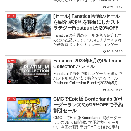
特集したバンドルセール、Myst & More
Bundleが開催。Mystシリーズを遊び尽く
2022.01.29
したい方にもってこいの構成となってい
ます。
[セール] Fanatical今週のセール
セール
を紹介 寒冷地を舞台にしたスト
ラテジーFrostpunkが20%OFF
Fanaticalの今週のセールを色々紹介して
みたいと思います。ついにリリースされ
た硬派ロボットシミュレーションゲーム
BATTLETECHリアルPCを使いゲーム内
2018.04.25
でPCを組み立てるという、マトリョーシ
カもビックリな自作PCシムPC Buil...
Fanatical 2023年5月のPlatinum
セール
Collectionバンドル
Fanaticalで自分で欲しいゲームを選んで
バンドル形式で安く購入できるセール
Platinum Collection Bundle(2023年5月度)
がスタート。
2023.05.05
GMGでEpic版 Borderlands 3(ボ
セール
ーダーランズ3)が25%OFFで予約
割引セール
GMGにてEpic版Borderlands 3(ボーダー
ランズ3)が7日間限定で予約割引セール
中。今回の割引率はGMGにおける事前予