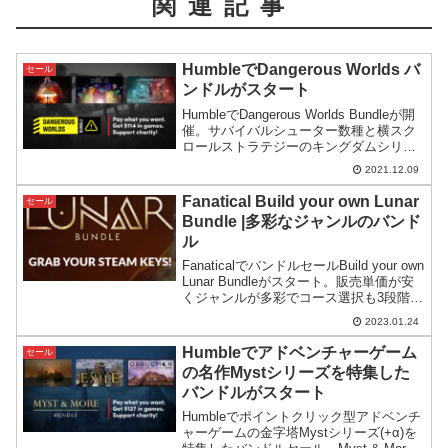
関連記事
HumbleでDangerous Worlds バ
セール
ンドルがスタート
HumbleでDangerous Worlds Bundleが開
催。サバイバルシューター数種と横スク
ロールストラテジーのキングダムシリー
ズを中心にした構成となっています。
2021.12.09
Steamで評価の高いゲームが集められて
いるのが特徴です。
Fanatical Build your own Lunar
セール
Bundle |多彩なジャンルのバンド
ル
FanaticalでバンドルセールBuild your own
Lunar Bundleがスタート。販売単価が安
くジャンルが多彩でコース選択も3段階あ
るため、自分の欲しい物だけに絞って買
2023.01.24
いやすくなっています。
Humbleでアドベンチャーゲーム
セール
の名作Mystシリーズを特集した
バンドルがスタート
Humbleでポイントクリック型アドベンチ
ャーゲームの金字塔Mystシリーズ(+α)を