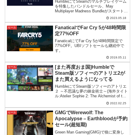
HumbleにてSteamのマルチプレイゲーム
を特集したバンドルセール、May
Multiplayer Madness Bundleがスタート。
シングルプレイ可能なゲームもあります
2023.05.18
し、費用対効果は高そうです。
FanaticalでFar Cry 5が48時間限
セール
定77%OFF
FanaticalにてFar Cry 5が48時間限定で
77%OFF。UBIソフトセールも継続中で
す。
2019.05.11
[また再度おま国]Humbleで
セール
Steam版ソフィーのアトリエ2が
また買えるようになってる
HumbleにてSteam版ソフィーのアトリエ
２ ～不思議な夢の錬金術士～(海外タイト
ル:Atelier Sophie 2: The Alchemist of the
Mysterious Dream)の販売が再開されまし
2022.02.25
た。いつまで売ってくれるかは不明で
す。
GMGでWerewolf: The
セール
Apocalypse – Earthbloodが予約
セール(超短期)
Green Man Gaming(GMG)で狼に変身し