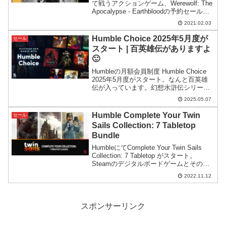
て戦うアクションゲーム、Werewolf: The
Apocalypse - Earthbloodの予約セールが
開催。Epicストアで予約するよりもずっ
2021.02.03
と安くなっています。
Humble Choice 2025年5月度が
セール
スタート | 百英雄伝がありますよ
🙂
Humbleの月額会員制度 Humble Choice
2025年5月度がスタート。なんと百英雄
伝が入っています。幻想水滸伝シリーズ
が好きだった方はぜひプレイしてほしい
2025.05.07
です。
Humble Complete Your Twin
セール
Sails Collection: 7 Tabletop
Bundle
HumbleにてComplete Your Twin Sails
Collection: 7 Tabletop がスタート。
Steamのデジタルボードゲームとその
DLCがまとめて手に入るバンドルです。
2022.11.12
コース選択が明確で買いやすいのも特
徴。
スポンサーリンク