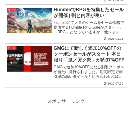
2019.08.07
てコース選択しやすくなっています。
HumbleでRPGを特集したセール
セール
が開催 | 割と内容が良い
Humbleにて大量のゲームをセール価格で
提供するHumble RPG Saleがスタート。
「RPG」となっていますが、他ジャンル
のゲームも含まれています。
2021.04.21
GMGにて新しく追加10%OFFの
セール
クーポンセールがスタート 本日
限り「鬼ノ哭ク邦」が約37%OFF
GMGで追加10%OFFになる割引クーポン
が新たに発行されました。期間限定で割
引率の高いタイトルと組み合わせればよ
り高い効果を発揮してくれそうです。
2019.07.30
スポンサーリンク