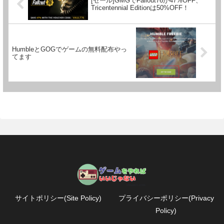
[セール]GMGでFallout76が47%OFF、
Tricentennial Editionは50%OFF！
HumbleとGOGでゲームの無料配布やっ
てます
サイトポリシー(Site Policy)
プライバシーポリシー(Privacy
Policy)