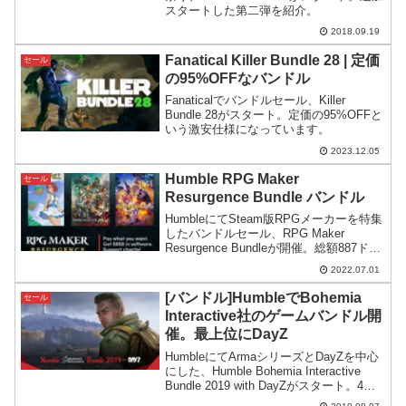
スタートした第二弾を紹介。
2018.09.19
Fanatical Killer Bundle 28 | 定価
セール
の95%OFFなバンドル
Fanaticalでバンドルセール、Killer
Bundle 28がスタート。定価の95%OFFと
いう激安仕様になっています。
2023.12.05
Humble RPG Maker
セール
Resurgence Bundle バンドル
HumbleにてSteam版RPGメーカーを特集
したバンドルセール、RPG Maker
Resurgence Bundleが開催。総額887ドル
分のコンテンツが25分の1以下の価格で手
2022.07.01
に入ります。
[バンドル]HumbleでBohemia
セール
Interactive社のゲームバンドル開
催。最上位にDayZ
HumbleにてArmaシリーズとDayZを中心
にした、Humble Bohemia Interactive
Bundle 2019 with DayZがスタート。4段
階のコース分けで、欲しいゲームに応じ