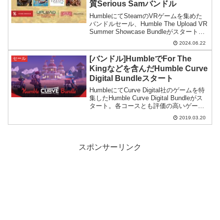
質Serious Samバンドル
HumbleにてSteamのVRゲームを集めた
バンドルセール、Humble The Upload VR
Summer Showcase Bundleがスタート。
内容の半分がSerious Samという実質
2024.06.22
Serious Samバンドルです。
[バンドル]HumbleでFor The
セール
Kingなどを含んだHumble Curve
Digital Bundleスタート
HumbleにてCurve Digital社のゲームを特
集したHumble Curve Digital Bundleがス
タート。各コースとも評価の高いゲーム
が揃えてあり充実したバンドルになって
2019.03.20
いるようです。
スポンサーリンク