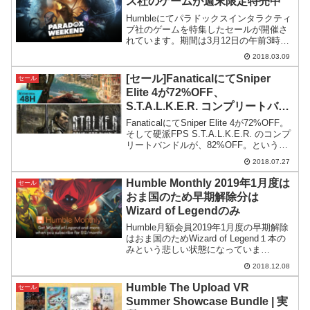
ス社のゲームが週末限定特売中
Humbleにてパラドックスインタラクティ
ブ社のゲームを特集したセールが開催さ
れています。期間は3月12日の午前3時頃
までとなっています。パラドックス社の
2018.03.09
幅広いゲームを対象にしたセールセール
の全容はこちらのセール会場へのリンク
[セール]FanaticalにてSniper
セール
から確認できま...
Elite 4が72%OFF、
S.T.A.L.K.E.R. コンプリートバン
ドルが82%OFF
FanaticalにてSniper Elite 4が72%OFF。
そして硬派FPS S.T.A.L.K.E.R. のコンプ
リートバンドルが、82%OFF。というセ
ールが行われています。Sniper Elite 4の
2018.07.27
48時間限定72%OFFセ...
Humble Monthly 2019年1月度は
セール
おま国のため早期解除分は
Wizard of Legendのみ
Humble月額会員2019年1月度の早期解除
はおま国のためWizard of Legend１本の
みという悲しい状態になっていま
す。。。
2018.12.08
Humble The Upload VR
セール
Summer Showcase Bundle | 実