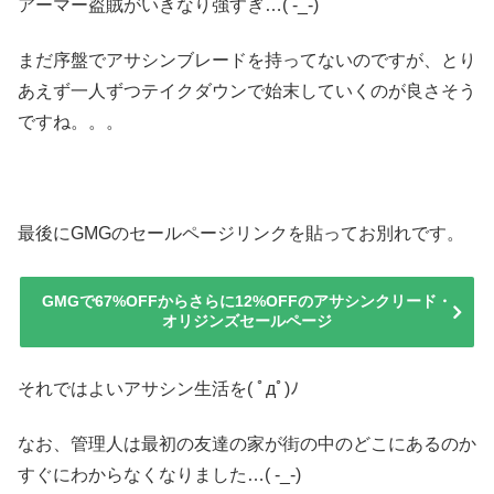
アーマー盗賊がいきなり強すぎ…( -_-)
まだ序盤でアサシンブレードを持ってないのですが、とり
あえず一人ずつテイクダウンで始末していくのが良さそう
ですね。。。
最後にGMGのセールページリンクを貼ってお別れです。
GMGで67%OFFからさらに12%OFFのアサシンクリード・
オリジンズセールページ
それではよいアサシン生活を( ﾟдﾟ)ﾉ
なお、管理人は最初の友達の家が街の中のどこにあるのか
すぐにわからなくなりました…( -_-)