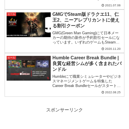
がスタート。今回もお買い得内容でAAA
2021.07.06
タイトルが含まれているのが特徴です。
GMGでSteam版ドラクエ11、仁
セール
王2、ニーアレプリカントに使え
る割引クーポン
GMG(Green Man Gaming)にて日本メー
カーの期待の新作が予約割引セールにな
っています。いずれのゲームもSteamで
購入するよりも安いのでおすすめですが
2020.11.20
仁王2についてはちょっと気になる点もあ
ります。
Humble Career Break Bundle |
セール
良質な経営シムが多く含まれたバ
ンドル
Humbleにて職業シミュレーターやビジネ
スマネージメントゲームを特集した
Career Break Bundleセールがスタート。
Steamで比較的評価が高めで個性的なゲ
2022.08.25
ームが集められたバンドルセールです。
スポンサーリンク