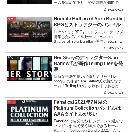
ームを集めてあり、やや割高な傾向のあ
るVRゲームソフトをまとめて安く手に入
2021.09.18
れるチャンスとなっています。
Humble Battles of Yore Bundle |
セール
RPGとストラテジーのバンドル
HumbleにてRPGとストラテジーゲームを
特集したバンドルセール、Humble
Battles of Yore Bundleが開催。Steamの
高評価ゲームが集められており、長時間
2022.05.19
遊べるジャンルでもあるため費用対効果
が高そうなバンドルです。
Her StoryのディレクターSam
PCゲーム
Barlow氏が新作Telling Liesを発
表
斬新な手法で高い評価を受けた「Her
Story」の作者Sam Barlow氏が新たなゲ
ーム「Telling Lies」を制作中であると
variety.comにて報道されています。概要
2017.07.16
をかいつまんで要約すると Her Storyと同
じくイン...
Fanatical 2021年7月度の
セール
Platinum Collectionバンドルは
AAAタイトルが多い
Fanaticalで自分で欲しいゲームを選んで
バンドル形式で安く購入できるセール
Platinum Collection Bundle(2021年7月度)