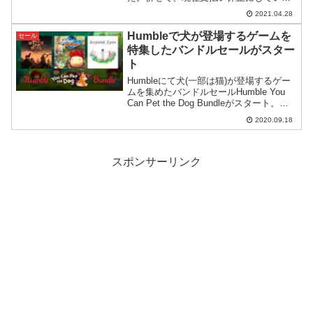
クラシック会員向けに向こう3ヶ月の会費
2021.04.28
が割引になるキャンペーンが行われま
す。
Humbleで犬が登場するゲームを
セール
特集したバンドルセールがスター
ト
Humbleにて犬(一部は猫)が登場するゲー
ムを集めたバンドルセールHumble You
Can Pet the Dog Bundleがスタート。犬
好きの方に嬉しいバンドルセールです。
2020.09.18
スポンサーリンク