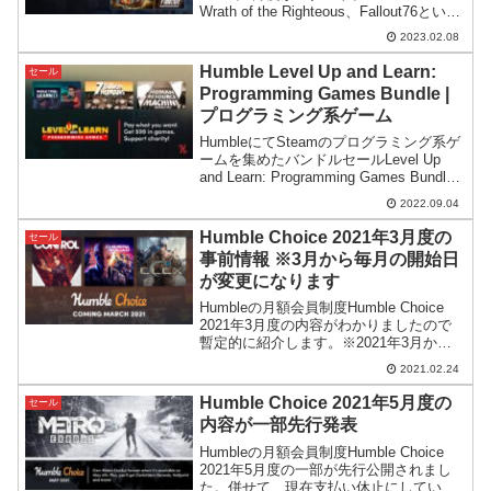
Wrath of the Righteous、Fallout76といっ
た長時間遊べるゲームが含まれており、
2023.02.08
費用対効果は高そうです。
Humble Level Up and Learn:
セール
Programming Games Bundle |
プログラミング系ゲーム
HumbleにてSteamのプログラミング系ゲ
ームを集めたバンドルセールLevel Up
and Learn: Programming Games Bundle
が開催。ゲームジャンルとしてはパズル
2022.09.04
ゲーム成分が多めになっています。
Humble Choice 2021年3月度の
セール
事前情報 ※3月から毎月の開始日
が変更になります
Humbleの月額会員制度Humble Choice
2021年3月度の内容がわかりましたので
暫定的に紹介します。※2021年3月から
毎月の開始日が早まりますのでご注意く
2021.02.24
ださい。
Humble Choice 2021年5月度の
セール
内容が一部先行発表
Humbleの月額会員制度Humble Choice
2021年5月度の一部が先行公開されまし
た。併せて、現在支払い休止にしている