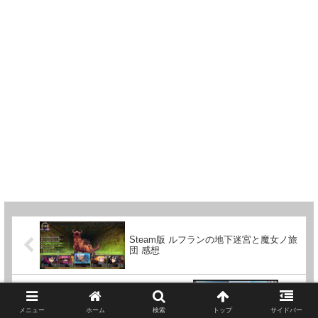
Steam版 ルフランの地下迷宮と魔女ノ旅
団 感想
GMGでアサシンクリード・オデッセイを
特集したセールが開催
メニュー
ホーム
検索
トップ
サイドバー