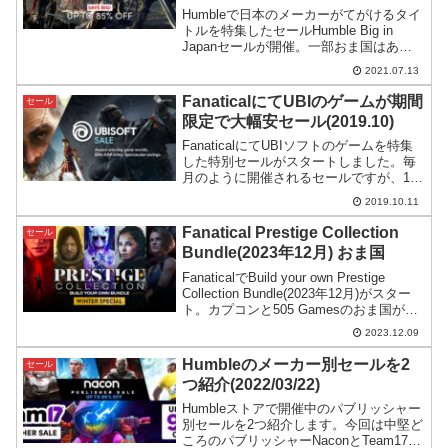
Humbleで日本のメーカーがてがけるタイ
トルを特集したセールHumble Big in
Japanセールが開催。一部おま国はあり
ますが総じて値引率も高いなかなかのセ
2021.07.13
ールとなっています。Steamサマーセー
ルで買い逃しがあった方はチェックを。
FanaticalにてUBIのゲームが期間
セール
限定で大幅安セール(2019.10)
FanaticalにてUBIソフトのゲームを特集
した特別セールがスタートしました。毎
月のように開催されるセールですが、10
月度はどのような感じか大型タイトルを
2019.10.11
中心にチェックしてみます。
Fanatical Prestige Collection
セール
Bundle(2023年12月) おま国
FanaticalでBuild your own Prestige
Collection Bundle(2023年12月)がスター
ト。カプコンと505 Gamesのおま国が酷
いですが、残された選択肢でもまだ内容
2023.12.09
は良いと思います。
Humbleのメーカー別セールを2
セール
つ紹介(2022/03/22)
Humbleストアで開催中のパブリッシャー
別セールを2つ紹介します。今回は中堅ど
ころのパブリッシャーNaconとTeam17で