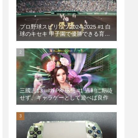
プロ野球スピリッツ2024-2025 #1 白
球のキセキ 甲子園で優勝できる育成
方法
三國志13 with PK 感想 #1 過剰に期待
せず、キャラゲーとして遊べば良作