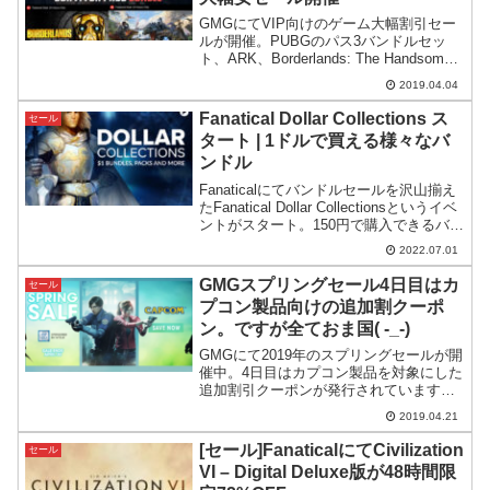
GMGにてVIP向けのゲーム大幅割引セー
ルが開催。PUBGのパス3バンドルセッ
ト、ARK、Borderlands: The Handsome
Collectionなどが対象となっています。
2019.04.04
Fanatical Dollar Collections ス
セール
タート | 1ドルで買える様々なバ
ンドル
Fanaticalにてバンドルセールを沢山揃え
たFanatical Dollar Collectionsというイベ
ントがスタート。150円で購入できるバン
ドルが複数集められています。※販売期
2022.07.01
間と提供数には限りがあるとのこと。
GMGスプリングセール4日目はカ
セール
プコン製品向けの追加割クーポ
ン。ですが全ておま国( -_-)
GMGにて2019年のスプリングセールが開
催中。4日目はカプコン製品を対象にした
追加割引クーポンが発行されています。
が、日本からはおま国で何も見られませ
2019.04.21
ん。
[セール]FanaticalにてCivilization
セール
VI – Digital Deluxe版が48時間限