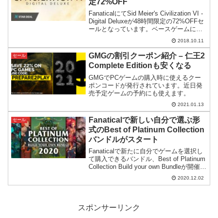
定72%OFF
FanaticalにてSid Meier's Civilization VI -
Digital Deluxeが48時間限定の72%OFFセ
ールとなっています。ベースゲームに加
えて6つのDLCとサントラをセットにした
2018.10.11
バージョンです。
GMGの割引クーポン紹介 – 仁王2
セール
Complete Editionも安くなる
GMGでPCゲームの購入時に使えるクー
ポンコードが発行されています。近日発
売予定ゲームの予約にも使えます。
2021.01.13
Fanaticalで新しい自分で選ぶ形
セール
式のBest of Platinum Collection
バンドルがスタート
Fanaticalで新たに自分でゲームを選択し
て購入できるバンドル、Best of Platinum
Collection Build your own Bundleが開催。
2本から選択できるので自分が欲しい物だ
2020.12.02
けを支払い価格を抑えて手に入れること
ができます。
スポンサーリンク