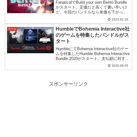
FanaticalでBuild your own Bento Bundle
がスタート。定価だと高くて書い辛いけ
ど、今回のバンドルなら単価も下がって
買いやすい…というようなゲームが集め
2023.02.16
られています。
HumbleでBohemia Interactive社
セール
のゲームを特集したバンドルがス
タート
HumbleにてBohemia Interactive社のゲー
ムを特集したHumble Bohemia Interactive
Bundle 2020がスタート。支払額に対する
受け取り内容の総額が大きくコストパフ
2020.08.05
ォーマンスに優れています。
スポンサーリンク