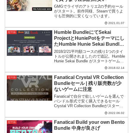
GMGでライザのアトリエ2の予約セール
がスタート。前作同様、Steamで買うよ
りも圧倒的に安くなっています。
2021.01.07
Humble BundleにてSekai
セール
ProjectとHuniePotをテーマにし
たHumble Hunie Sekai Bundle
バンドルセールが開催
2018/2/21平均額コースの残り1つのタイ
トルが公開されましたので追記。Humble
Hunie Sekai Bundle がスタートゲームを
バンドルにして格安で提供してくれる超
2018.02.14
優良セラー、Humble Bundleにて、Sekai
P...
Fanatical Crystal VR Collection
セール
Bundleセール | 残り販売数が少
ないゲームに注意
Fanaticalで自分で欲しいゲームを選んで
バンドル形式で安く購入できるセール
Crystal VR Collection Bundleがスター
ト。人気のせいか、バンドルスタートし
2022.06.02
てほどなく提供本数が少なくなっている
ゲームがある点に注意。
Fanatical Build your own Bento
セール
Bundle 中身が良さげ