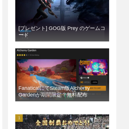
[プレゼント] GOG版 Prey のゲームコ
ード
FanaticalにてSteam版Alchemy
Gardenが期間限定？無料配布