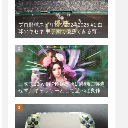
プロ野球スピリッツ2024-2025 #1 白
球のキセキ 甲子園で優勝できる育成
方法
三國志13 with PK 感想 #1 過剰に期待
せず、キャラゲーとして遊べば良作