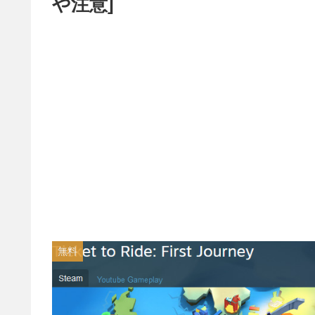
や注意]
無料