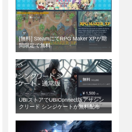
[無料] SteamにてRPG Maker XPが期
間限定で無料
UBIストアでUBIConnect版アサシン
クリード シンジケートが無料配布