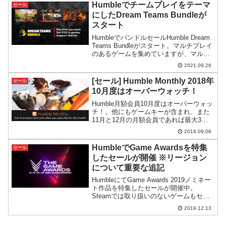
Humbleでチームプレイをテーマ
セール
にしたDream Teams Bundleが
スタート
HumbleでバンドルセールHumble Dream
Teams Bundleがスタート。マルチプレイ
のあるゲームを集めていますが、マルチ
限定ではなくシングルでも遊べるようで
2021.09.26
す。
[セール] Humble Monthly 2018年
セール
10月度はオーバーウォッチ！
Humble月額会員10月度はオーバーウォッ
チ！。他にもゲームキーが含まれ、また
11月と12月の月額会員であれば最大3個
のオーバーウォッチのルートボックスの
2018.09.08
プレゼントもあります。
HumbleでGame Awardsを特集
セール
したセールが開催 ※リージョン
について重要な追記
HumbleにてGame Awards 2019ノミネー
ト作品を特集したセールが開催中。
Steamでは取り扱いのないゲームもセー
ル対象になっているのが特徴です。
2019.12.13