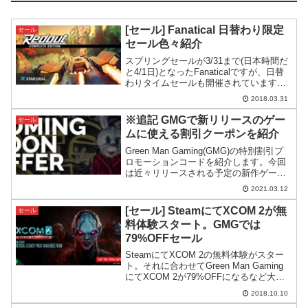
[セール] Fanatical 日替わり限定
セール
セール色々紹介
スプリングセールが3/31まで(日本時間だ
と4/1日)となったFanaticalですが、日替
わりタイムセールも開催されています。
今回は来週にかけて日替わりで毎日行わ
2018.03.31
れる24時間セールについて紹介してみた
いと思います。個人的には4/2のRed...
※追記 GMGで新リリースのゲー
セール
ムに使える割引クーポンを紹介
Green Man Gaming(GMG)の特別割引プ
ロモーションコードを紹介します。今回
は近々リリースされる予定の新作ゲーム
がGMGの割引価格より更に安くなるとい
2021.03.12
うもの。※人数限定です。
[セール] SteamにてXCOM 2が無
セール
料体験スタート。GMGでは
79%OFFセール
SteamにてXCOM 2の無料体験がスター
ト。それに合わせてGreen Man Gaming
にてXCOM 2が79%OFFになるなど大幅
割引きセールがスタートしています。
2018.10.10