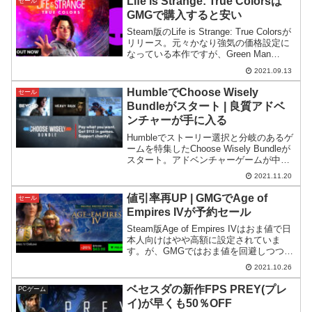
Life is Strange: True Colorsは
セール
GMGで購入すると安い
Steam版のLife is Strange: True Colorsが
リリース。元々かなり強気の価格設定に
なっている本作ですが、Green Man
GamingではSteamよりもずっと安く購入
2021.09.13
できるので紹介します。
HumbleでChoose Wisely
セール
Bundleがスタート | 良質アドベ
ンチャーが手に入る
Humbleでストーリー選択と分岐のあるゲ
ームを特集したChoose Wisely Bundleが
スタート。アドベンチャーゲームが中心
となっており、なんと言っても最上位コ
2021.11.20
ースがおすすめです。
値引率再UP | GMGでAge of
セール
Empires IVが予約セール
Steam版Age of Empires IVはおま値で日
本人向けはやや高額に設定されていま
す。が、GMGではおま値を回避しつつ、
更に値引きもされた状態で予約できるの
2021.10.26
で紹介します。※リリース直前で更に値
引率がUPしました。
ベセスダの新作FPS PREY(プレ
PCゲーム
イ)が早くも50％OFF