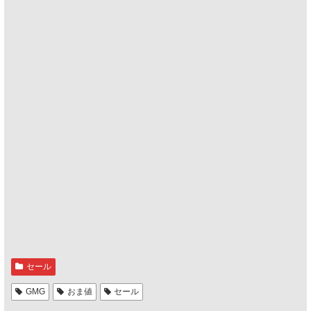
セール
GMG
おま値
セール