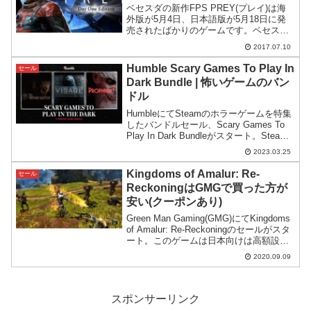
ベセスダの新作FPS PREY(プレイ)は海
外版が5月4日、日本語版が5月18日に発
売されたばかりのゲームです。ベセスダ
の新作と言うことで期待されて発売され
2017.07.10
たPREYですが、いまいち売り上げまた
は評判が芳しくないのか、先日Steamサ
Humble Scary Games To Play In
セール
マーセ...
Dark Bundle | 怖いゲームのバン
ドル
HumbleにてSteamのホラーゲームを特集
したバンドルセール、Scary Games To
Play In Dark Bundleがスタート。Steam
で評判の良い怖いゲームが集められてい
2023.03.25
ます。
Kingdoms of Amalur: Re-
セール
ReckoningはGMGで買った方が
安い(クーポンあり)
Green Man Gaming(GMG)にてKingdoms
of Amalur: Re-Reckoningのセールがスタ
ート。このゲームは日本向けは高額設定
ですがGMGなら安く買えます。更に
2020.09.09
28%OFFまで下げる限定クーポンも紹
介。
スポンサーリンク