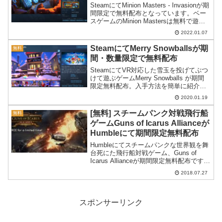
SteamにてMinion Masters - Invasionが期
間限定で無料配布となっています。ベー
スゲームのMinion Mastersは無料で遊べ
ますのでまずはそちらを先に手に入れて
2022.01.07
からもらうという手順になります。
SteamにてMerry Snowballsが期
無料
間・数量限定で無料配布
SteamにてVR対応した雪玉を投げてぶつ
けて遊ぶゲームMerry Snowballs が期間
限定無料配布。入手方法を簡単に紹介し
てみます。
2020.01.19
[無料] スチームパンク対戦飛行船
無料
ゲームGuns of Icarus Allianceが
Humbleにて期間限定無料配布
Humbleにてスチームパンクな世界観を舞
台死にた飛行船対戦ゲーム、Guns of
Icarus Allianceが期間限定無料配布です。
Guns of Icarus Alliance無料配布～飛行船
2018.07.27
でドンパチやるゲームスチームパンクな
世界...
スポンサーリンク