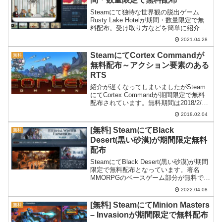
Steamにて独特な世界観の脱出ゲーム
Rusty Lake Hotelが期間・数量限定で無
料配布。受け取り方などを簡単に紹介し
ます。
2021.04.28
SteamにてCortex Commandが
無料
無料配布～アクション要素のある
RTS
紹介が遅くなってしまいましたがSteam
にてCortex Commandが期間限定で無料
配布されています。無料期間は2018/2/5
の午前3時ごろまでとなっています。もう
2018.02.04
残り時間はあまりありませんが、気にな
る方はもらってみてはどうでしょうか...
[無料] SteamにてBlack
無料
Desert(黒い砂漠)が期間限定無料
配布
SteamにてBlack Desert(黒い砂漠)が期間
限定で無料配布となっています。著名
MMORPGのベースゲーム部分が無料で手
に入ります。
2022.04.08
[無料] SteamにてMinion Masters
無料
– Invasionが期間限定で無料配布