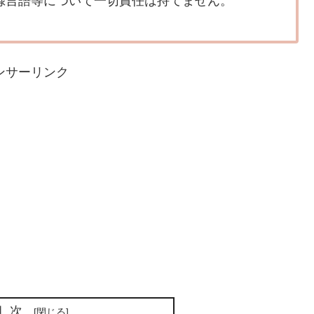
録言語等について一切責任は持てません。
ンサーリンク
目次