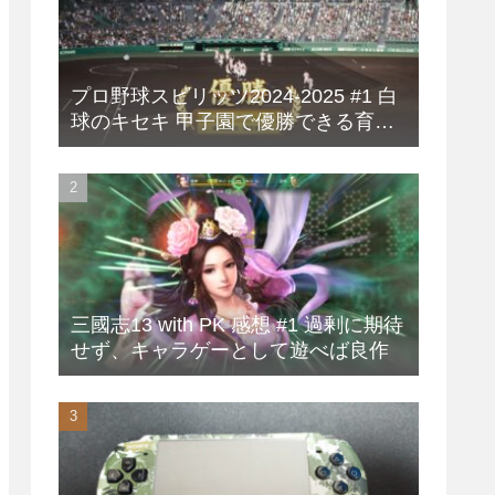
プロ野球スピリッツ2024-2025 #1 白
球のキセキ 甲子園で優勝できる育成
方法
三國志13 with PK 感想 #1 過剰に期待
せず、キャラゲーとして遊べば良作