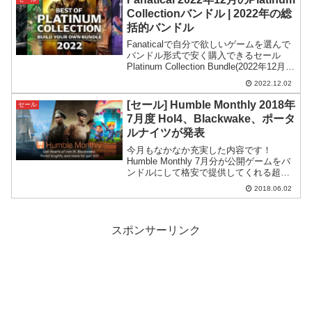
Collectionバンドル | 2022年の総
括的バンドル
Fanaticalで自分で欲しいゲームを選んで
バンドル形式で安く購入できるセール
Platinum Collection Bundle(2022年12月
度)がスタート。今年買い逃したゲームを
2022.12.02
手に入れるチャンスーといったバンドル
セールです。
[セール] Humble Monthly 2018年
セール
7月度 HoI4、Blackwake、ポータ
ルナイツが発表
今月もなかなか充実した内容です！
Humble Monthly 7月分が公開ゲームをバ
ンドルにして格安で提供してくれる超優
良セラー、Humble Bundleにて、月代わ
2018.06.02
りのバンドルパック、Humble Monthly
2018年7月分の内容...
スポンサーリンク