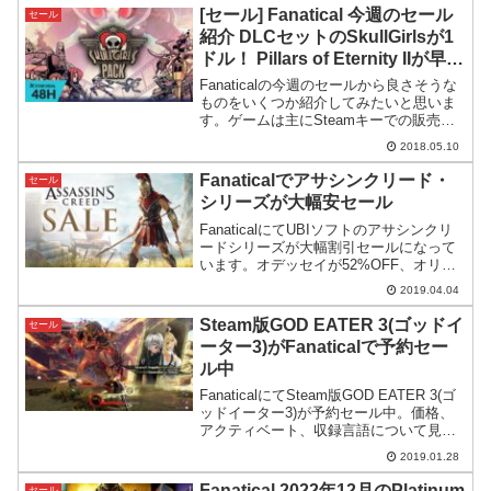
[セール] Fanatical 今週のセール
セール
紹介 DLCセットのSkullGirlsが1
ドル！ Pillars of Eternity IIが早く
も22%OFFなどなど
Fanaticalの今週のセールから良さそうな
ものをいくつか紹介してみたいと思いま
す。ゲームは主にSteamキーでの販売で
すが、一部異なります。リリースされた
2018.05.10
ばかりのPillars of Eternity II: Deadfireが
22%O...
Fanaticalでアサシンクリード・
セール
シリーズが大幅安セール
FanaticalにてUBIソフトのアサシンクリ
ードシリーズが大幅割引セールになって
います。オデッセイが52%OFF、オリジ
ンズが71%OFF、その他のシリーズもか
2019.04.04
なり安いです。
Steam版GOD EATER 3(ゴッドイ
セール
ーター3)がFanaticalで予約セー
ル中
FanaticalにてSteam版GOD EATER 3(ゴ
ッドイーター3)が予約セール中。価格、
アクティベート、収録言語について見て
いきます。
2019.01.28
Fanatical 2022年12月のPlatinum
セール