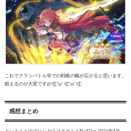
これでクランバトル等での戦略の幅が広がると思います。
鍛えるのが大変ですが=͟͟͞͞( ‘ω’ =͟͟͞͞( ‘ω’ =͟͟͞͞)
感想まとめ