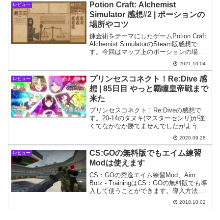
介します。
Potion Craft: Alchemist
レビュー
Simulator 感想#2 | ポーションの
場所やコツ
錬金術をテーマにしたゲームPotion Craft:
Alchemist SimulatorのSteam版感想で
す。今回はマップ上のポーションの場所
について私が見つけた範囲で紹介しま
2021.10.04
す。
プリンセスコネクト！Re:Dive 感
レビュー
想 | 85日目 やっと覇瞳皇帝戦まで
来た
プリンセスコネクト！Re:Diveの感想で
す。20-14のタヌキ(マスターセンリ)が強
くてなかなか勝てませんでしたがようや
く突破できたので編成など紹介。
2020.09.28
CS:GOの無料版でもエイム練習
レビュー
Modは使えます
CS：GOの秀逸エイム練習Mod、Aim
Botz - TrainingはCS：GOの無料版でも導
入して使うことができます。導入方法を
紹介してみます。
2018.10.02