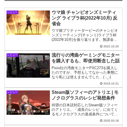
ウマ娘 チャンピオンズミーティ
レビュー
ング ライブラ杯(2022年10月) 反
省会
ウマ娘プリティーダービーのチャンピオ
ンズミーティング(チャンミ)ライブラ杯
(2022年10月)を振り返ります。無課金な
りに頑張ってなんとか勝つことができま
2022.10.20
した。
流行りの湾曲ゲーミングモニター
レビュー
を購入するも、即使用断念した話
Pixio社の湾曲モニターPXC273を購入し
たのですが、予想もしてなかった事態に
なり私には使えませんでした…( -_-)
2019.10.21
Steam版ソフィーのアトリエ | モ
レビュー
ノクログラスのレシピ発想条件
待望の日本語対応したSteam版ソフィー
のアトリエ。「成長のレシピ」に出てく
るモノクログラスの達成条件について紹
介。ネット上に多く出回ってる情報と異
2020.03.18
なるやり方で条件を満たせましたので紹