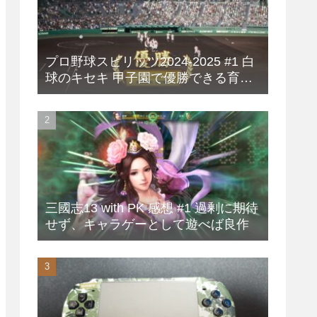
プロ野球スピリッツ2024-2025 #1 白
球のキセキ 甲子園で優勝できる育成
方法
三國志13 with PK 感想 #1 過剰に期待
せず、キャラゲーとして遊べば良作