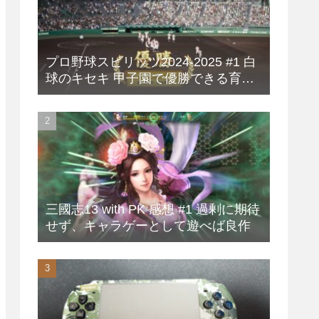
プロ野球スピリッツ2024-2025 #1 白
球のキセキ 甲子園で優勝できる育成
方法
三國志13 with PK 感想 #1 過剰に期待
せず、キャラゲーとして遊べば良作