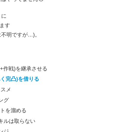
うに
ます
不明ですが…)。
+作戦)を継承させる
べく完凸)を借りる
ススメ
ング
ントを溜める
キルは取らない
ンジ