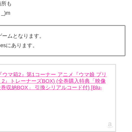
箇所も
_)m
のゲームとなります。
esにあります。
限定】『ウマ箱2』第1コーナー アニメ『ウマ娘 プリ
n 2』トレーナーズBOX) (全巻購入特典「映像
収納BOX」 引換シリアルコード付) [Blu-