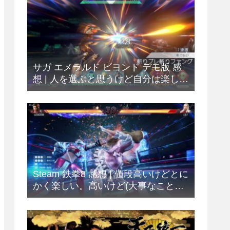
サガ エメラルド ビヨンド デモ版 感
想 | 人を選ぶと思うけど自分は楽しめ
ました
Steam 鉄拳8 感想 | 値段高いけどとに
かく楽しい。高いけど(大事なことな
ので2回)。