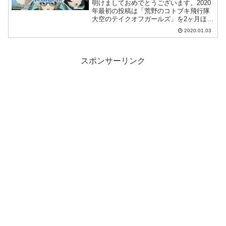
レイした感想
明けましておめでとうございます。2020
年最初の投稿は「荒野のコトブキ飛行隊
大空のテイクオフガールズ」を2ヶ月ほど
無課金でやってみた感想です。
2020.01.03
スポンサーリンク