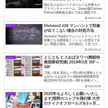
鶏が主人公のハードボイルドな刑事もの
アドベンチャーゲーム、Steam版Chicken
Policeの体験版を遊んでみた感想です。
ストーリーに加え英語ボイスの声優の演
2020.11.08
技が素晴らしく、硬派なお話の中に笑い
の要素も散りばめられた良作と感じまし
Division2 #26 マンハントで対象
レビュー
た。
が出てこない場合の対処方法
Division2 Year5のマンハントイベントで
対象となる懸賞金ミッションが受注でき
ない問題が発生。試行錯誤して見つけた
解決方法を紹介します。
2023.06.13
とじとも ヒスおばタワー(精鋭特
レビュー
務部隊研究棟) 2019年3月 35F～
38F
刀使ノ巫女 刻みし一閃の燈火(通称とじと
も)のヒスおばタワー(精鋭特務部隊研究
棟)2019年3月分の35～38Fを攻略メンバ
ーを紹介。
2019.03.28
2020年もよろしくお願いいたし
レビュー
ます|荒野のコトブキ飛行隊 大空
のテイクオフガールズを2ヶ月プ