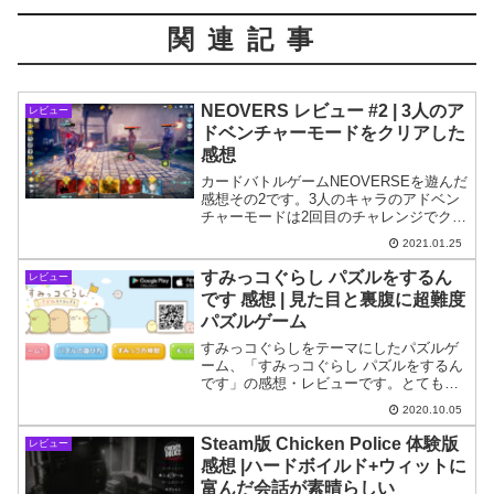
関連記事
NEOVERS レビュー #2 | 3人のア
レビュー
ドベンチャーモードをクリアした
感想
カードバトルゲームNEOVERSEを遊んだ
感想その2です。3人のキャラのアドベン
チャーモードは2回目のチャレンジでクリ
アできるくらいの難易度に設定されてい
2021.01.25
るようです。
すみっコぐらし パズルをするん
レビュー
です 感想 | 見た目と裏腹に超難度
パズルゲーム
すみっコぐらしをテーマにしたパズルゲ
ーム、「すみっコぐらし パズルをするん
です」の感想・レビューです。とても良
くできたパズルゲームだと感じました。
2020.10.05
が、「難しいステージ」はかなり難解で
す…。
Steam版 Chicken Police 体験版
レビュー
感想 |ハードボイルド+ウィットに
富んだ会話が素晴らしい