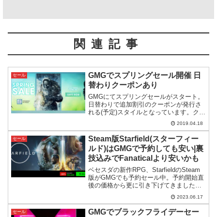
関連記事
GMGでスプリングセール開催 日
セール
替わりクーポンあり
GMGにてスプリングセールがスタート。
日替わりで追加割引のクーポンが発行さ
れる(予定)スタイルとなっています。クー
ポンの概要とフランチャイズごとのセー
2019.04.18
ルについても紹介。
Steam版Starfield(スターフィー
セール
ルド)はGMGで予約しても安い|裏
技込みでFanaticalより安いかも
ベセスダの新作RPG、StarfieldのSteam
版がGMGでも予約セール中。予約開始直
後の価格から更に引き下げてきました。
Steamで同じものを買うよりずっと安い
2023.06.17
ので紹介します。
GMGでブラックフライデーセー
セール