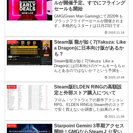
ルが開催予定。すでにフライング
セールも開始
GMG(Green Man Gaming)にて2020年も
ブラックフライデーセールが開催されま
す。本格的なスタートは11月23日です
が、すでにフライングでアサシンクリー
2020.11.19
ドシリーズなど一部のゲームが特売にな
っているので紹介します。
Steam版 龍が如く7(Yakuza: Like
セール
a Dragon)に日本向け版があるか
も？
Steam版龍が如く7(Yakuza: Like a
Dragon)には日本向けのゲームキーもちゃ
んとあるのではないか？という予測を書
きます。
2020.10.09
Steam版ELDEN RINGの高額設
セール
定と外部ストア購入について
フロム・ソフトウェアの新作アクション
RPG、ELDEN RINGをSteam外のストア
で安く買えないか調査した結果のメモで
す。
2021.11.08
Starpoint Gemini 3早期アクセス
セール
開始！GMGならSteamより安い