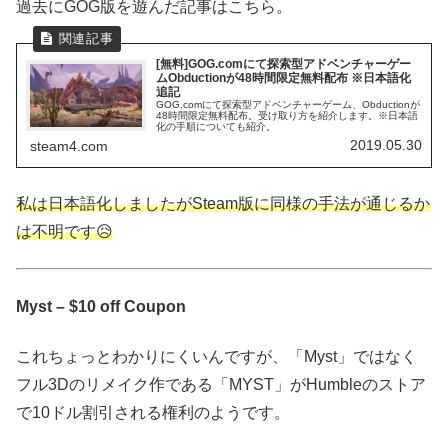
過去にGOG版を遊んだ記事はこちら。
[無料]GOG.comにて探索型アドベンチャーゲー
ムObductionが48時間限定無料配布 ※日本語化
追記
GOG.comにて探索型アドベンチャーゲーム、Obductionが
48時間限定無料配布。受け取り方を紹介します。※日本語
化の手順についても紹介。
2019.05.30
steam4.com
私は日本語化しましたがSteam版に同様の手法が通じるか
は不明です😥
Myst – $10 off Coupon
これちょっとわかりにくいんですが、「Myst」ではなく
フル3Dのリメイク作である「MYST」がHumbleのストア
で10ドル割引される権利のようです。