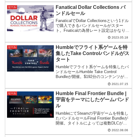
Steamキーでの販売です。Bumper
Pick&Mix バンドルは自...
Fanatical Dollar Collections バ
セール
ンドルセール
FanaticalでDollar Collectionsという1ドル
で購入できるバンドルセールがスター
ト。Fnaticalの為替レート設定はかなり円
安気味ではありますが、それでもお買い
2023.05.18
得なバンドルになっています。
Humbleでフライト系ゲームを特
セール
集したTake Controlバンドルがス
タート
Humbleでフライト系ゲームを特集したバ
ンドルセールHumble Take Control
Bundleが開催。$192分のコンテンツが最
高額コース$12の設定で販売されていま
2021.07.15
す。※一部内容に注意が必要かもしれま
せん。
Humble Final Frontier Bundle |
セール
宇宙をテーマにしたゲームバンド
ル
HumbleにてSteamの宇宙ゲームを特集し
たバンドルセールFinal Frontier Bundleが
開催。タイトルによっては複数DLCがセ
ットになったものもあり、コンテンツを
2022.08.06
まとめて手に入れやすくなっています。