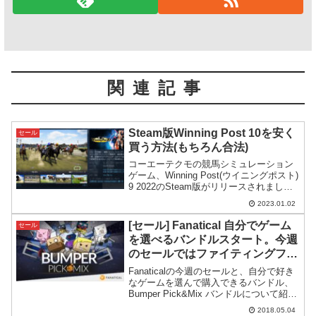
関連記事
Steam版Winning Post 10を安く
セール
買う方法(もちろん合法)
コーエーテクモの競馬シミュレーション
ゲーム、Winning Post(ウイニングポスト)
9 2022のSteam版がリリースされました
が恒例の高額設定です。そこでSteam版
2023.01.02
を少しでも安く買う方法を紹介します。
[セール] Fanatical 自分でゲーム
セール
を選べるバンドルスタート。今週
のセールではファイティングファ
ンタジーをRPG化したFighting
Fanaticalの今週のセールと、自分で好き
Fantasy Legendsが70%OFFで
なゲームを選んで購入できるバンドル、
Bumper Pick&Mix バンドルについて紹介
オススメ
してみたいと思います。ゲームは全て
2018.05.04