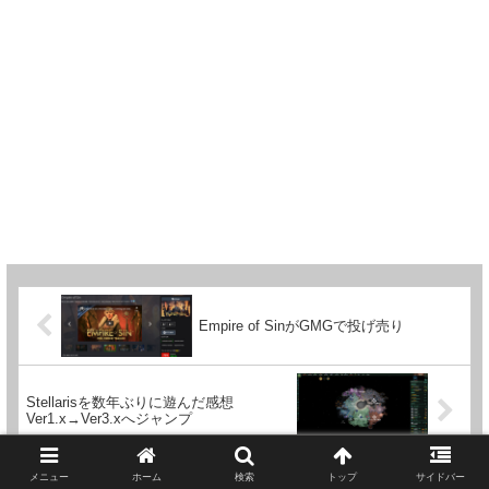
Empire of SinがGMGで投げ売り
Stellarisを数年ぶりに遊んだ感想
Ver1.x→Ver3.xへジャンプ
メニュー
ホーム
検索
トップ
サイドバー