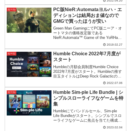
2022.04.20
されているゲームのようです。
PC版NieR:Automataヨルハ・エ
セール
ディションは結局おま値なので
GMGで買ったほうが安い
Green Man GamingにてPC版ニーア・オ
ートマタの価格改定版である
NieR:Automata™ Game of the YoRHa
Edition(ヨルハ・エディション)がVIP会員
2019.02.27
向けに20%OFFになっています。
Humble Choice 2022年7月度が
セール
スタート
Humbleの月額会員制度Humble Choice
2022年7月度がスタート。Humbleの推す
目玉タイトルはDeep Rock Galacticのよ
うで、Ultimate版へアップグレードする
2022.07.06
際に優待価格で行える権利も付属しま
す。
Humble Sim-ple Life Bundle | シ
セール
ンプルスローライフなゲームを特
集
Humbleにてバンドルセール、Sim-ple
Life Bundleがスタート。シンプルでスロ
ーライフなゲームに焦点を当てた構成と
なっています。
2023.02.04