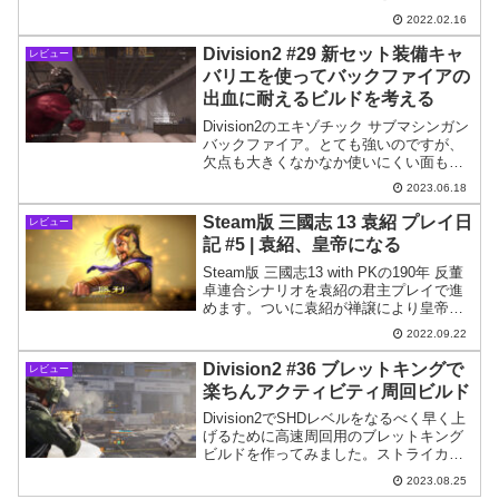
ます。フランス革命をテーマに+宇宙から
2022.02.16
の脅威というオカルト要素がミックスさ
れているみたいです。
Division2 #29 新セット装備キャ
レビュー
バリエを使ってバックファイアの
出血に耐えるビルドを考える
Division2のエキゾチック サブマシンガン
バックファイア。とても強いのですが、
欠点も大きくなかなか使いにくい面もあ
ります。が、新ブランドセット「キャバ
2023.06.18
リエ」の登場でバックファイアの弱点を
比較的簡単に消す事ができるようになり
Steam版 三國志 13 袁紹 プレイ日
レビュー
ました。
記 #5 | 袁紹、皇帝になる
Steam版 三國志13 with PKの190年 反董
卓連合シナリオを袁紹の君主プレイで進
めます。ついに袁紹が禅譲により皇帝と
なりました。
2022.09.22
Division2 #36 ブレットキングで
レビュー
楽ちんアクティビティ周回ビルド
Division2でSHDレベルをなるべく早く上
げるために高速周回用のブレットキング
ビルドを作ってみました。ストライカー
バトルギアを組み合わることで攻撃面を
2023.08.25
伸ばし、かつ他のタレント・装備で防御