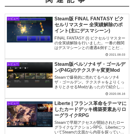
Steam版 FINAL FANTASY ピク
レビュー
セルリマスター 全実績解除のポ
イント(主にデスマシーン)
FINAL FANTASY (I) ピクセルリマスター
の全実績解除を行いました。一番の難関
はデスマシーンとの遭遇&倒すことだと
思います。デスマシーンは浮遊城の最上
2021.08.03
階5Fに登場しますがエンカウント率が低
いので根気が必要です( -_-)
Steam版ペルソナ4 ザ・ゴールデ
レビュー
ン(P4G)のテクスチャ変更Mod
Steamで爆発的に売れてるペルソナ4
ザ・ゴールデン。テクスチャをよりくっ
きりとさせるModがあったので紹介しま
す。※Modは全てを自己責任で導入して
2020.06.16
ください。
Liberte | フランス革命をテーマに
レビュー
したカードデッキ構築要素ありロ
ーグライクRPG
Steamで早期アクセスが開始されたロー
グライクなアクションRPG、Liberteにつ
いてSteamの文面から内容を探っていき