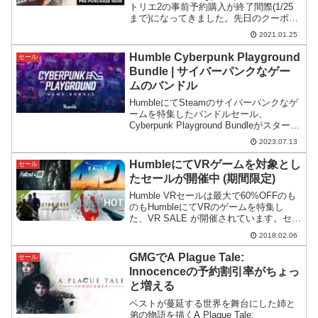
トリエ2の事前予約購入が終了間際(1/25
まで)になってきました。先日のクーポン
発行で更に安く予約できるようになった
2021.01.25
ライザ2のセールを再度確認してみます。
Humble Cyberpunk Playground
セール
Bundle | サイバーパンクなゲー
ムのバンドル
HumbleにてSteamのサイバーパンクなゲ
ームを特集したバンドルセール、
Cyberpunk Playground Bundleがスター
ト。価格も抑えめで内容も良いバンドル
2023.07.13
です。
HumbleにてVRゲームを対象とし
セール
たセールが開催中 (期間限定)
Humble VRセールは最大で60%OFFのも
のもHumbleにてVRのゲームを特集し
た、VR SALE が開催されています。セー
ルページはこちらHumble VR Sale期間は
2018.02.06
2018年2月10日午前3時までとなっていま
す(詳細はHu...
GMGでA Plague Tale:
セール
Innocenceの予約割引率がちょっ
と増える
ペストが蔓延する世界を舞台にした姉と
弟の物語を描くA Plague Tale: