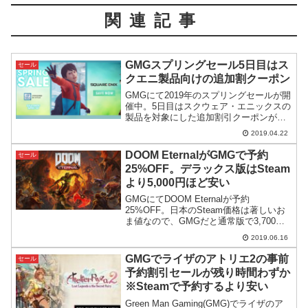
関連記事
GMGスプリングセール5日目はス
セール
クエニ製品向けの追加割クーポン
GMGにて2019年のスプリングセールが開
催中。5日目はスクウェア・エニックスの
製品を対象にした追加割引クーポンが発
行されています。
2019.04.22
DOOM EternalがGMGで予約
セール
25%OFF。デラックス版はSteam
より5,000円ほど安い
GMGにてDOOM Eternalが予約
25%OFF。日本のSteam価格は著しいお
ま値なので、GMGだと通常版で3,700円
ほどデラックス版だと5,000円近く安いと
2019.06.16
いう破格になっています。
GMGでライザのアトリエ2の事前
セール
予約割引セールが残り時間わずか
※Steamで予約するより安い
Green Man Gaming(GMG)でライザのア