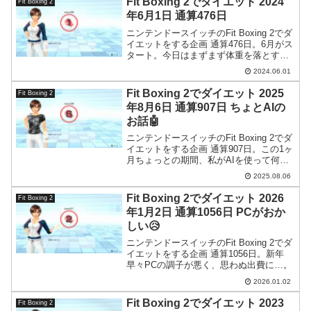
Fit Boxing 2でダイエット 2024
Fit Boxing 2
年6月1日 通算476日
ニンテンドースイッチのFit Boxing 2でダ
イエットをする企画 通算476日。6月がス
タート。今日はまずまず体重を落とすこ
とができました。
2024.06.01
Fit Boxing 2でダイエット 2025
Fit Boxing 2
年8月6日 通算907日 ちょとAIの
お話🤖
ニンテンドースイッチのFit Boxing 2でダ
イエットをする企画 通算907日。この1ヶ
月ちょっとの期間、私がAIを使って何を
やってきたのかを書きます。
2025.08.06
Fit Boxing 2でダイエット 2026
Fit Boxing 2
年1月2日 通算1056日 PCがおか
しい😥
ニンテンドースイッチのFit Boxing 2でダ
イエットをする企画 通算1056日。新年
早々PCの調子が悪く、思わぬ出費に…。
2026.01.02
Fit Boxing 2でダイエット 2023
Fit Boxing 2