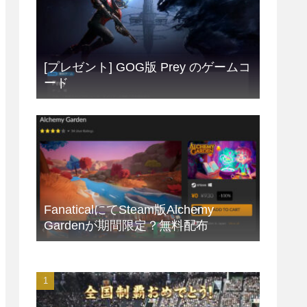
[プレゼント] GOG版 Prey のゲームコ
ード
FanaticalにてSteam版Alchemy
Gardenが期間限定？無料配布