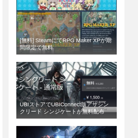
[無料] SteamにてRPG Maker XPが期
間限定で無料
UBIストアでUBIConnect版アサシン
クリード シンジケートが無料配布