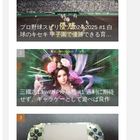
プロ野球スピリッツ2024-2025 #1 白
球のキセキ 甲子園で優勝できる育成
方法
三國志13 with PK 感想 #1 過剰に期待
せず、キャラゲーとして遊べば良作